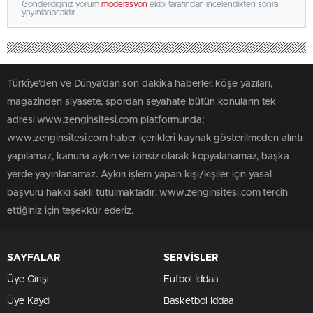
Gönderdiğiniz yorum
moderasyon
ekibi tarafından incelendikten sonra
yayınlanacaktır.
Türkiye'den ve Dünya’dan son dakika haberler, köşe yazıları,
magazinden siyasete, spordan seyahate bütün konuların tek
adresi www.zenginsitesi.com platformunda;
www.zenginsitesi.com haber içerikleri kaynak gösterilmeden alıntı
yapılamaz, kanuna aykırı ve izinsiz olarak kopyalanamaz, başka
yerde yayınlanamaz. Aykırı işlem yapan kişi/kişiler için yasal
başvuru hakkı saklı tutulmaktadır. www.zenginsitesi.com tercih
ettiğiniz için teşekkür ederiz.
SAYFALAR
SERVİSLER
Üye Girişi
Futbol İddaa
Üye Kaydı
Basketbol İddaa