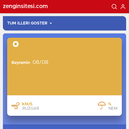
zenginsitesi.com
°
08/08
Bayramin
KM/S
%
RÜZGAR
NEM