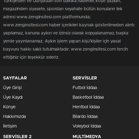
Türkiye'den ve Dünya’dan son dakika haberler, köşe yazıları,
magazinden siyasete, spordan seyahate bütün konuların tek
adresi www.zenginsitesi.com platformunda;
www.zenginsitesi.com haber içerikleri kaynak gösterilmeden alıntı
yapılamaz, kanuna aykırı ve izinsiz olarak kopyalanamaz, başka
yerde yayınlanamaz. Aykırı işlem yapan kişi/kişiler için yasal
başvuru hakkı saklı tutulmaktadır. www.zenginsitesi.com tercih
ettiğiniz için teşekkür ederiz.
SAYFALAR
SERVİSLER
Üye Girişi
Futbol İddaa
Üye Kaydı
Basketbol İddaa
Künye
Hentbol İddaa
Hakkımızda
Bilardo İddaa
İletişim
Voleybol İddaa
SERVİSLER 2
MULTİMEDYA