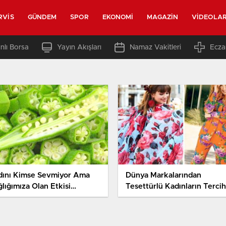
RVIS
GÜNDEM
SPOR
EKONOMI
MAGAZIN
VIDEOLA
nlı Borsa
Yayın Akışları
Namaz Vakitleri
Ecza
dını Kimse Sevmiyor Ama
Dünya Markalarından
ğlığımıza Olan Etkisi…
Tesettürlü Kadınların Tercih
Edebileceği Parçalar