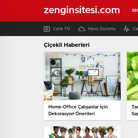
zenginsitesi.com
SE
Canlı TV
Hava Durumu
Ca
Çiçekli Haberleri
Home-Office Çalışanlar İçin
Ta
Dekorasyon Önerileri
Sa