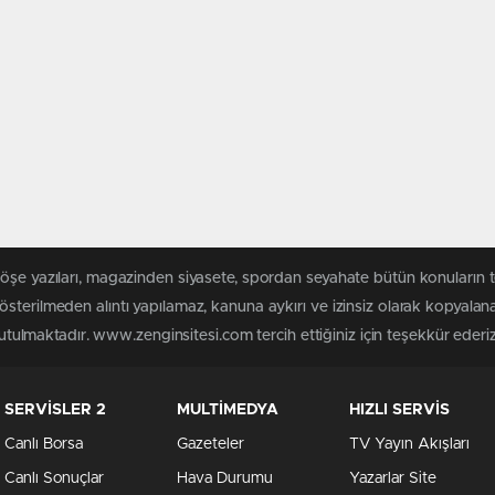
köşe yazıları, magazinden siyasete, spordan seyahate bütün konuların
sterilmeden alıntı yapılamaz, kanuna aykırı ve izinsiz olarak kopyala
tutulmaktadır. www.zenginsitesi.com tercih ettiğiniz için teşekkür ederiz
SERVİSLER 2
MULTİMEDYA
HIZLI SERVİS
Canlı Borsa
Gazeteler
TV Yayın Akışları
Canlı Sonuçlar
Hava Durumu
Yazarlar Site