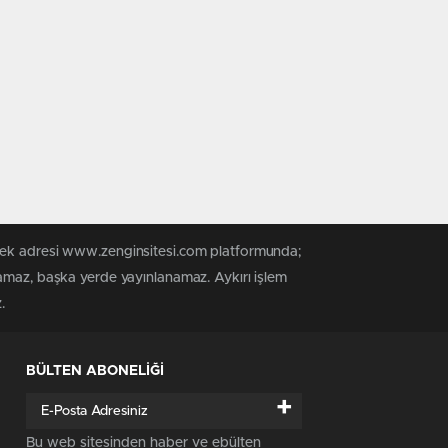
 tek adresi www.zenginsitesi.com platformunda;
namaz, başka yerde yayınlanamaz. Aykırı işlem
.
BÜLTEN ABONELİĞİ
+
Bu web sitesinden haber ve ebülten