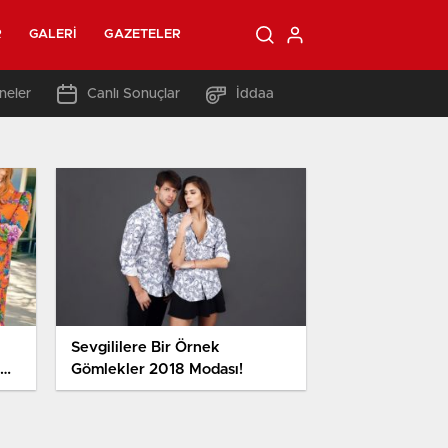
R
GALERI
GAZETELER
neler
Canlı Sonuçlar
İddaa
Sevgililere Bir Örnek
Gömlekler 2018 Modası!