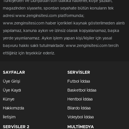
Türkiye'den ve Dünya’dan son dakika haberler, köşe yazıları,
magazinden siyasete, spordan seyahate bütün konuların tek
adresi www.zenginsitesi.com platformunda;
www.zenginsitesi.com haber içerikleri kaynak gösterilmeden alıntı
yapılamaz, kanuna aykırı ve izinsiz olarak kopyalanamaz, başka
yerde yayınlanamaz. Aykırı işlem yapan kişi/kişiler için yasal
başvuru hakkı saklı tutulmaktadır. www.zenginsitesi.com tercih
ettiğiniz için teşekkür ederiz.
SAYFALAR
SERVİSLER
Üye Girişi
Futbol İddaa
Üye Kaydı
Basketbol İddaa
Künye
Hentbol İddaa
Hakkımızda
Bilardo İddaa
İletişim
Voleybol İddaa
SERVİSLER 2
MULTİMEDYA