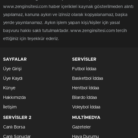
www.zenginsitesi.com haber içerikleri kaynak gösterilmeden alıntı
yapılamaz, kanuna aykırı ve izinsiz olarak kopyalanamaz, başka
yerde yayınlanamaz. Aykırı işlem yapan kişi/kişiler için yasal
başvuru hakkı saklı tutulmaktadır. www.zenginsitesi.com tercih
ettiğiniz için teşekkür ederiz.
SAYFALAR
SERVİSLER
Üye Girişi
Futbol İddaa
Üye Kaydı
Basketbol İddaa
Künye
Hentbol İddaa
Hakkımızda
Bilardo İddaa
İletişim
Voleybol İddaa
SERVİSLER 2
MULTİMEDYA
Canlı Borsa
Gazeteler
Canlı Sonuçlar
Hava Durumu