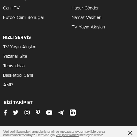
Canlı TV
Haber Gönder
Futbol Canlı Sonuçlar
Namaz Vakitleri
TV Yayın Akışları
HIZLI SERVİS
TV Yayın Akışları
Yazarlar Site
Tenis İddaa
Basketbol Canlı
AMP
BİZİ TAKİP ET
Veri politikasındaki amaçlarla sınırlı ve mevzuata uygun şekilde çerez
www.zenginsitesi.com
konumlandırmaktayız. Detaylar için
veri politikamızı
inceleyebilirsiniz.