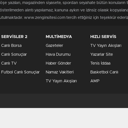
köşe yazıları, magazinden siyasete, spordan seyahate bütün konuların
sterilmeden alıntı yapılamaz, kanuna aykırı ve izinsiz olarak kopyala
tutulmaktadır. www.zenginsitesi.com tercih ettiğiniz için teşekkür ederiz
SERVİSLER 2
MULTİMEDYA
HIZLI SERVİS
Canlı Borsa
Gazeteler
TV Yayın Akışları
Canlı Sonuçlar
Hava Durumu
Yazarlar Site
Canlı TV
Haber Gönder
Tenis İddaa
Futbol Canlı Sonuçlar
Namaz Vakitleri
Basketbol Canlı
TV Yayın Akışları
AMP