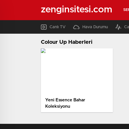
zenginsitesi.com
SE
Canlı TV
Hava Durumu
Ca
Colour Up Haberleri
Yeni Essence Bahar
Koleksiyonu