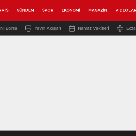
RVIS
GÜNDEM
SPOR
EKONOMI
MAGAZIN
VIDEOLA
nlı Borsa
Yayın Akışları
Namaz Vakitleri
Ecza