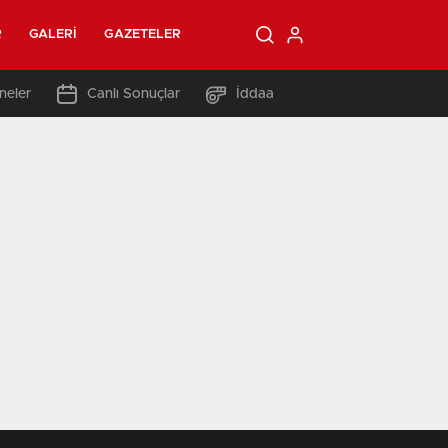
R
GALERI
GAZETELER
neler
Canlı Sonuçlar
İddaa