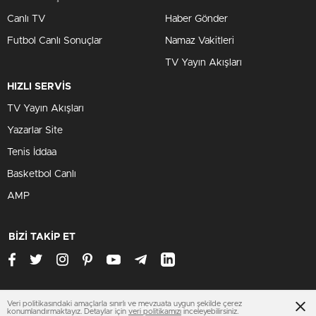
Canlı TV
Haber Gönder
Futbol Canlı Sonuçlar
Namaz Vakitleri
TV Yayın Akışları
HIZLI SERVİS
TV Yayın Akışları
Yazarlar Site
Tenis İddaa
Basketbol Canlı
AMP
BİZİ TAKİP ET
Veri politikasındaki amaçlarla sınırlı ve mevzuata uygun şekilde çerez
www.zenginsitesi.com
konumlandırmaktayız. Detaylar için
veri politikamızı
inceleyebilirsiniz.