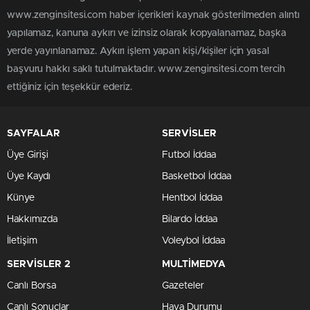
www.zenginsitesi.com haber içerikleri kaynak gösterilmeden alıntı
yapılamaz, kanuna aykırı ve izinsiz olarak kopyalanamaz, başka
yerde yayınlanamaz. Aykırı işlem yapan kişi/kişiler için yasal
başvuru hakkı saklı tutulmaktadır. www.zenginsitesi.com tercih
ettiğiniz için teşekkür ederiz.
SAYFALAR
SERVİSLER
Üye Girişi
Futbol İddaa
Üye Kaydı
Basketbol İddaa
Künye
Hentbol İddaa
Hakkımızda
Bilardo İddaa
İletişim
Voleybol İddaa
SERVİSLER 2
MULTİMEDYA
Canlı Borsa
Gazeteler
Canlı Sonuçlar
Hava Durumu