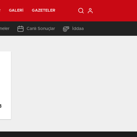
R
GALERI
GAZETELER
neler
Canlı Sonuçlar
İddaa
3