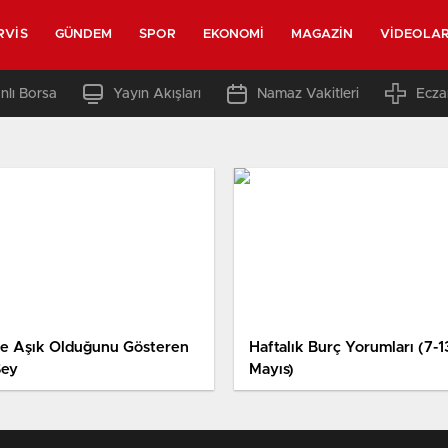
RVIS
GÜNDEM
SPOR
EKONOMI
MAGAZIN
VIDEOLA
nlı Borsa
Yayın Akışları
Namaz Vakitleri
Ecza
ze Aşık Olduğunu Gösteren
Haftalık Burç Yorumları (7-1
Şey
Mayıs)