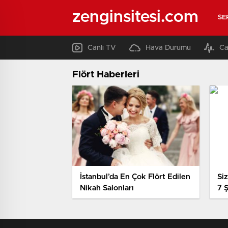
zenginsitesi.com
SE
Canlı TV
Hava Durumu
Ca
Flört Haberleri
İstanbul’da En Çok Flört Edilen
Si
Nikah Salonları
7 