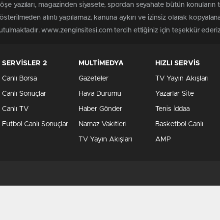
köşe yazıları, magazinden siyasete, spordan seyahate bütün konuların
sterilmeden alıntı yapılamaz, kanuna aykırı ve izinsiz olarak kopyala
tutulmaktadır. www.zenginsitesi.com tercih ettiğiniz için teşekkür ederiz
SERVİSLER 2
MULTİMEDYA
HIZLI SERVİS
Canlı Borsa
Gazeteler
TV Yayın Akışları
Canlı Sonuçlar
Hava Durumu
Yazarlar Site
Canlı TV
Haber Gönder
Tenis İddaa
Futbol Canlı Sonuçlar
Namaz Vakitleri
Basketbol Canlı
TV Yayın Akışları
AMP