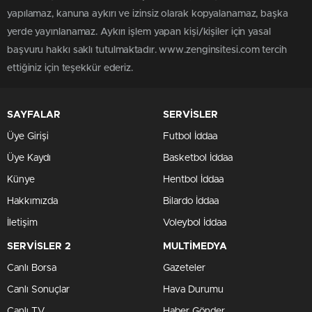
yapılamaz, kanuna aykırı ve izinsiz olarak kopyalanamaz, başka
yerde yayınlanamaz. Aykırı işlem yapan kişi/kişiler için yasal
başvuru hakkı saklı tutulmaktadır. www.zenginsitesi.com tercih
ettiğiniz için teşekkür ederiz.
SAYFALAR
SERVİSLER
Üye Girişi
Futbol İddaa
Üye Kaydı
Basketbol İddaa
Künye
Hentbol İddaa
Hakkımızda
Bilardo İddaa
İletişim
Voleybol İddaa
SERVİSLER 2
MULTİMEDYA
Canlı Borsa
Gazeteler
Canlı Sonuçlar
Hava Durumu
Canlı TV
Haber Gönder