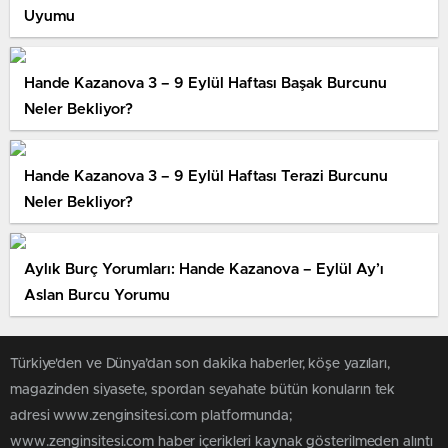
Uyumu
Hande Kazanova 3 – 9 Eylül Haftası Başak Burcunu
Neler Bekliyor?
Hande Kazanova 3 – 9 Eylül Haftası Terazi Burcunu
Neler Bekliyor?
Aylık Burç Yorumları: Hande Kazanova – Eylül Ay’ı
Aslan Burcu Yorumu
Türkiye'den ve Dünya’dan son dakika haberler, köşe yazıları,
magazinden siyasete, spordan seyahate bütün konuların tek
adresi www.zenginsitesi.com platformunda;
www.zenginsitesi.com haber içerikleri kaynak gösterilmeden alıntı