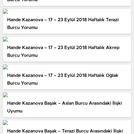
Hande Kazanova – 17 – 23 Eylül 2018 Haftalık Terazi
Burcu Yorumu
Hande Kazanova – 17 – 23 Eylül 2018 Haftalık Akrep
Burcu Yorumu
Hande Kazanova – 17 – 23 Eylül 2018 Haftalık Oğlak
Burcu Yorumu
Hande Kazanova Başak – Aslan Burcu Arasındaki İlişki
Uyumu
Hande Kazanova Başak – Terazi Burcu Arasındaki İlişki