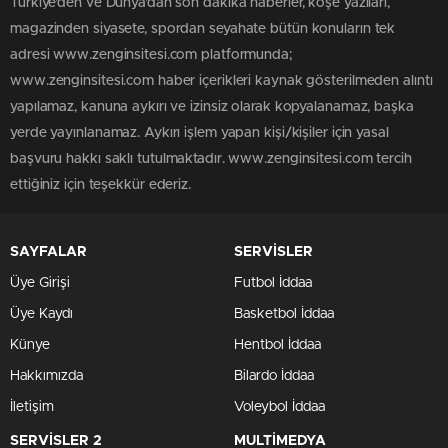
Türkiye'den ve Dünya’dan son dakika haberler, köşe yazıları,
magazinden siyasete, spordan seyahate bütün konuların tek
adresi www.zenginsitesi.com platformunda;
www.zenginsitesi.com haber içerikleri kaynak gösterilmeden alıntı
yapılamaz, kanuna aykırı ve izinsiz olarak kopyalanamaz, başka
yerde yayınlanamaz. Aykırı işlem yapan kişi/kişiler için yasal
başvuru hakkı saklı tutulmaktadır. www.zenginsitesi.com tercih
ettiğiniz için teşekkür ederiz.
SAYFALAR
SERVİSLER
Üye Girişi
Futbol İddaa
Üye Kaydı
Basketbol İddaa
Künye
Hentbol İddaa
Hakkımızda
Bilardo İddaa
İletişim
Voleybol İddaa
SERVİSLER 2
MULTİMEDYA