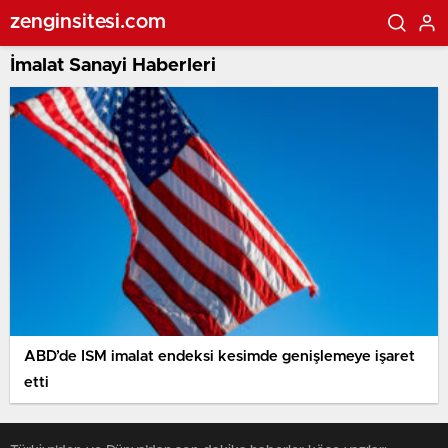
zenginsitesi.com
İmalat Sanayi Haberleri
ABD’de ISM imalat endeksi kesimde genişlemeye işaret
etti