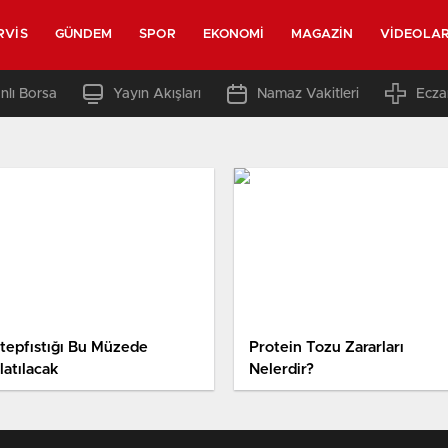
RVIS
GÜNDEM
SPOR
EKONOMI
MAGAZIN
VIDEOLA
nlı Borsa
Yayın Akışları
Namaz Vakitleri
Ecza
tepfıstığı Bu Müzede
Protein Tozu Zararları
latılacak
Nelerdir?