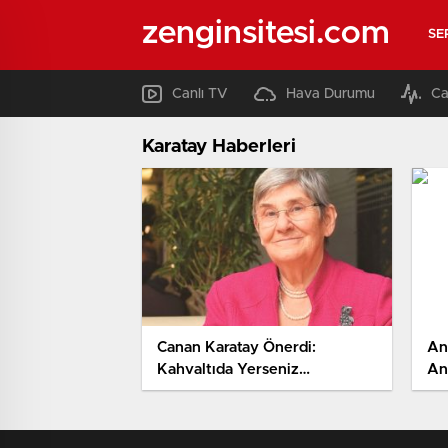
zenginsitesi.com
SE
Canlı TV
Hava Durumu
Ca
Karatay Haberleri
Canan Karatay Önerdi:
An
Kahvaltıda Yerseniz…
An