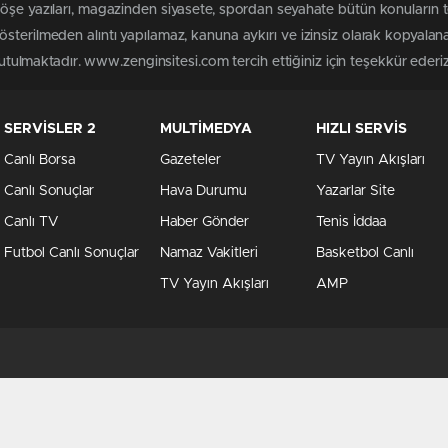
köşe yazıları, magazinden siyasete, spordan seyahate bütün konuların
sterilmeden alıntı yapılamaz, kanuna aykırı ve izinsiz olarak kopyala
tutulmaktadır. www.zenginsitesi.com tercih ettiğiniz için teşekkür ederiz
SERVİSLER 2
MULTİMEDYA
HIZLI SERVİS
Canlı Borsa
Gazeteler
TV Yayın Akışları
Canlı Sonuçlar
Hava Durumu
Yazarlar Site
Canlı TV
Haber Gönder
Tenis İddaa
Futbol Canlı Sonuçlar
Namaz Vakitleri
Basketbol Canlı
TV Yayın Akışları
AMP