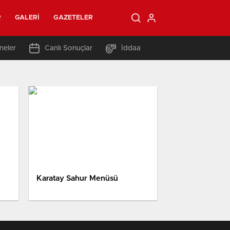
R
GALERI
GAZETELER
neler
Canlı Sonuçlar
İddaa
Karatay Sahur Menüsü