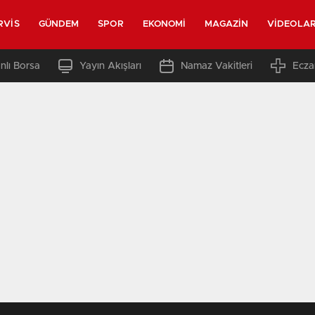
RVIS
GÜNDEM
SPOR
EKONOMI
MAGAZIN
VIDEOLA
nlı Borsa
Yayın Akışları
Namaz Vakitleri
Ecza