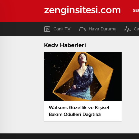
zenginsitesi.com
SE
Canlı TV
Hava Durumu
Ca
Kedv Haberleri
Watsons Güzellik ve Kişisel
Bakım Ödülleri Dağıtıldı