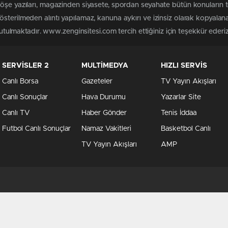
köşe yazıları, magazinden siyasete, spordan seyahate bütün konuların
sterilmeden alıntı yapılamaz, kanuna aykırı ve izinsiz olarak kopyala
tutulmaktadır. www.zenginsitesi.com tercih ettiğiniz için teşekkür ederiz
SERVİSLER 2
MULTİMEDYA
HIZLI SERVİS
Canlı Borsa
Gazeteler
TV Yayın Akışları
Canlı Sonuçlar
Hava Durumu
Yazarlar Site
Canlı TV
Haber Gönder
Tenis İddaa
Futbol Canlı Sonuçlar
Namaz Vakitleri
Basketbol Canlı
TV Yayın Akışları
AMP