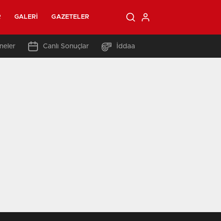
R
GALERI
GAZETELER
neler
Canlı Sonuçlar
İddaa