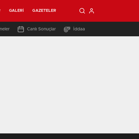
R
GALERI
GAZETELER
neler
Canlı Sonuçlar
İddaa