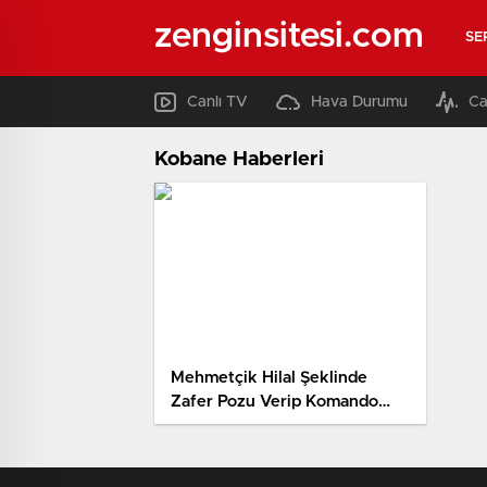
zenginsitesi.com
SE
Canlı TV
Hava Durumu
Ca
Kobane Haberleri
Mehmetçik Hilal Şeklinde
Zafer Pozu Verip Komando
Andı ile Sokakları İnletti