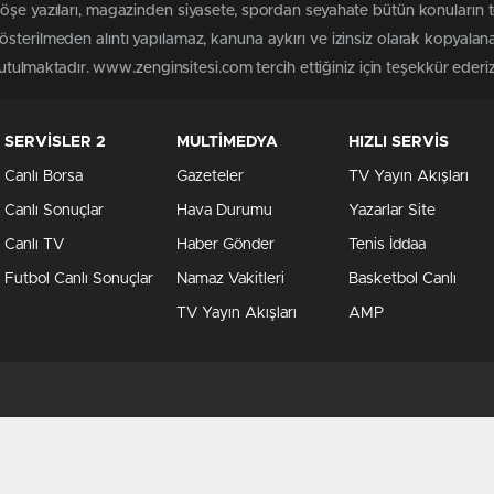
köşe yazıları, magazinden siyasete, spordan seyahate bütün konuların
sterilmeden alıntı yapılamaz, kanuna aykırı ve izinsiz olarak kopyala
tutulmaktadır. www.zenginsitesi.com tercih ettiğiniz için teşekkür ederiz
SERVİSLER 2
MULTİMEDYA
HIZLI SERVİS
Canlı Borsa
Gazeteler
TV Yayın Akışları
Canlı Sonuçlar
Hava Durumu
Yazarlar Site
Canlı TV
Haber Gönder
Tenis İddaa
Futbol Canlı Sonuçlar
Namaz Vakitleri
Basketbol Canlı
TV Yayın Akışları
AMP