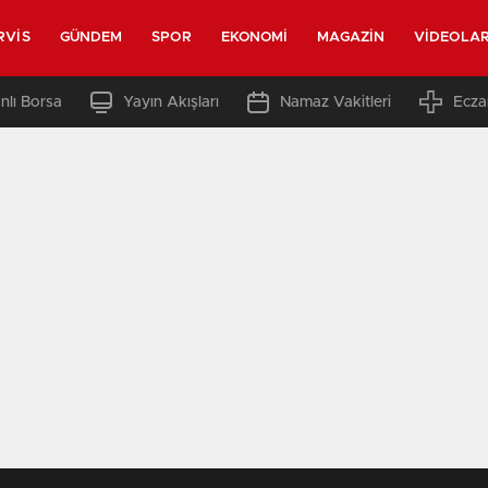
RVIS
GÜNDEM
SPOR
EKONOMI
MAGAZIN
VIDEOLA
nlı Borsa
Yayın Akışları
Namaz Vakitleri
Ecza