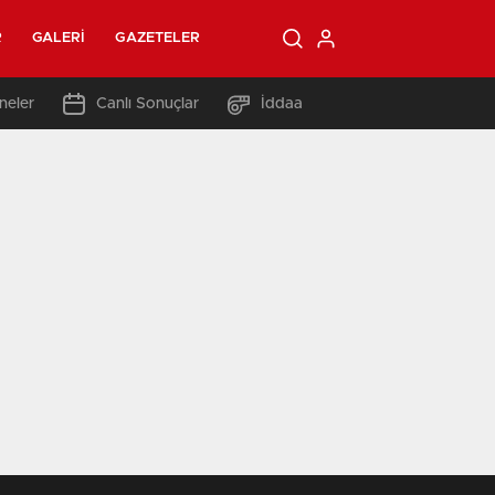
R
GALERI
GAZETELER
neler
Canlı Sonuçlar
İddaa