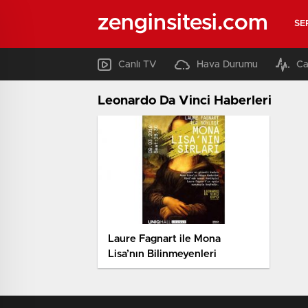
zenginsitesi.com
SE
Canlı TV
Hava Durumu
Ca
Leonardo Da Vinci Haberleri
Laure Fagnart ile Mona
Lisa’nın Bilinmeyenleri