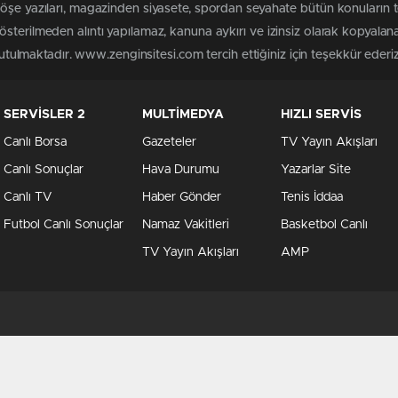
köşe yazıları, magazinden siyasete, spordan seyahate bütün konuların
sterilmeden alıntı yapılamaz, kanuna aykırı ve izinsiz olarak kopyala
tutulmaktadır. www.zenginsitesi.com tercih ettiğiniz için teşekkür ederiz
SERVİSLER 2
MULTİMEDYA
HIZLI SERVİS
Canlı Borsa
Gazeteler
TV Yayın Akışları
Canlı Sonuçlar
Hava Durumu
Yazarlar Site
Canlı TV
Haber Gönder
Tenis İddaa
Futbol Canlı Sonuçlar
Namaz Vakitleri
Basketbol Canlı
TV Yayın Akışları
AMP