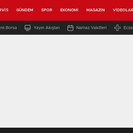
RVIS
GÜNDEM
SPOR
EKONOMI
MAGAZIN
VIDEOLA
nlı Borsa
Yayın Akışları
Namaz Vakitleri
Ecza