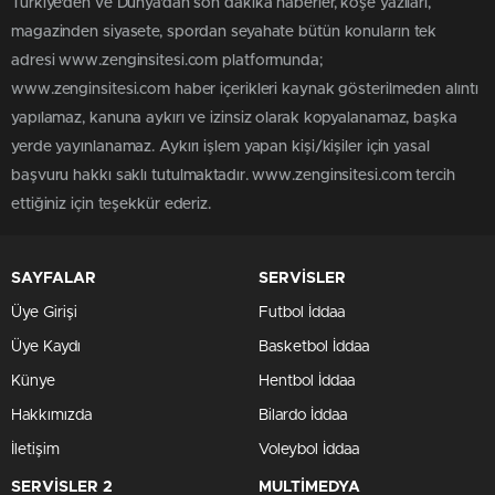
Türkiye'den ve Dünya’dan son dakika haberler, köşe yazıları,
magazinden siyasete, spordan seyahate bütün konuların tek
adresi www.zenginsitesi.com platformunda;
www.zenginsitesi.com haber içerikleri kaynak gösterilmeden alıntı
yapılamaz, kanuna aykırı ve izinsiz olarak kopyalanamaz, başka
yerde yayınlanamaz. Aykırı işlem yapan kişi/kişiler için yasal
başvuru hakkı saklı tutulmaktadır. www.zenginsitesi.com tercih
ettiğiniz için teşekkür ederiz.
SAYFALAR
SERVİSLER
Üye Girişi
Futbol İddaa
Üye Kaydı
Basketbol İddaa
Künye
Hentbol İddaa
Hakkımızda
Bilardo İddaa
İletişim
Voleybol İddaa
SERVİSLER 2
MULTİMEDYA