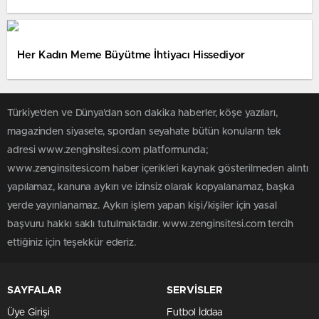
Her Kadın Meme Büyütme İhtiyacı Hissediyor
Türkiye'den ve Dünya’dan son dakika haberler, köşe yazıları,
magazinden siyasete, spordan seyahate bütün konuların tek
adresi www.zenginsitesi.com platformunda;
www.zenginsitesi.com haber içerikleri kaynak gösterilmeden alıntı
yapılamaz, kanuna aykırı ve izinsiz olarak kopyalanamaz, başka
yerde yayınlanamaz. Aykırı işlem yapan kişi/kişiler için yasal
başvuru hakkı saklı tutulmaktadır. www.zenginsitesi.com tercih
ettiğiniz için teşekkür ederiz.
SAYFALAR
SERVİSLER
Üye Girişi
Futbol İddaa