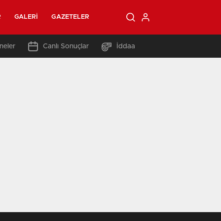
R
GALERI
GAZETELER
neler
Canlı Sonuçlar
İddaa