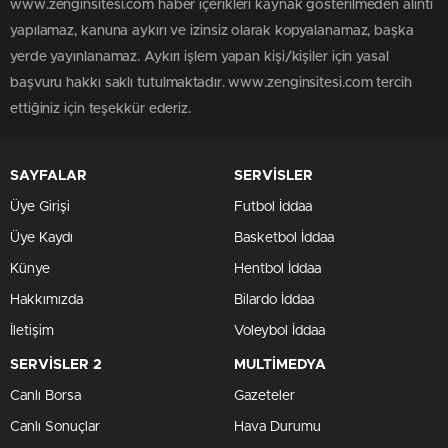
www.zenginsitesi.com haber içerikleri kaynak gösterilmeden alıntı
yapılamaz, kanuna aykırı ve izinsiz olarak kopyalanamaz, başka
yerde yayınlanamaz. Aykırı işlem yapan kişi/kişiler için yasal
başvuru hakkı saklı tutulmaktadır. www.zenginsitesi.com tercih
ettiğiniz için teşekkür ederiz.
SAYFALAR
SERVİSLER
Üye Girişi
Futbol İddaa
Üye Kaydı
Basketbol İddaa
Künye
Hentbol İddaa
Hakkımızda
Bilardo İddaa
İletişim
Voleybol İddaa
SERVİSLER 2
MULTİMEDYA
Canlı Borsa
Gazeteler
Canlı Sonuçlar
Hava Durumu