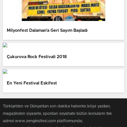
Milyonfest Dalaman’a Geri Sayım Başladı
Çukurova Rock Festivali 2018
En Yeni Festival Eskifest
Türkiye'den ve Dünya’dan son dakika haberler, köşe yazıları,
magazinden siyasete, spordan seyahate bütün konuların tek
adresi www.zenginsitesi.com platformunda;