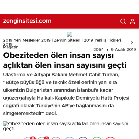
zenginsitesi.com
2019 Yeni Meslekler 2019 | Zengin Siteleri | 2019 Yeni Iş Fikirleri
2019
Magazin
2054
9 Aralık 2019
Obeziteden ölen insan sayısı
açlıktan ölen insan sayısını geçti
Ulaştırma ve Altyapı Bakanı Mehmet Cahit Turhan,
"Bütçe büyüklüğü ve teknik özelliklerinin yanı sıra
ülkemizin Bulgaristan sınırından İstanbul'a kadar
ugüzergahıyla Halkalı-Kapıkule Demiryolu Hattı Projesi
coğrafi olarak Türkiye’nin AB’ye bağlanmasını da
simgelemektedir" dedi.
0
0