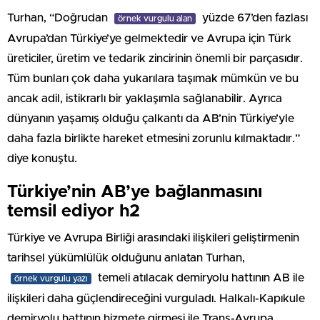
Turhan, “Doğrudan
yüzde 67’den fazlası
örnek vurgulu alan
Avrupa’dan Türkiye’ye gelmektedir ve Avrupa için Türk
üreticiler, üretim ve tedarik zincirinin önemli bir parçasıdır.
Tüm bunları çok daha yukarılara taşımak mümkün ve bu
ancak adil, istikrarlı bir yaklaşımla sağlanabilir. Ayrıca
dünyanın yaşamış olduğu çalkantı da AB’nin Türkiye’yle
daha fazla birlikte hareket etmesini zorunlu kılmaktadır.”
diye konuştu.
Türkiye’nin AB’ye bağlanmasını
temsil ediyor h2
Türkiye ve Avrupa Birliği arasındaki ilişkileri geliştirmenin
tarihsel yükümlülük olduğunu anlatan Turhan,
temeli atılacak demiryolu hattının AB ile
örnek vurgulu yazı
ilişkileri daha güçlendireceğini vurguladı. Halkalı-Kapıkule
demiryolu hattının hizmete girmesi ile Trans-Avrupa