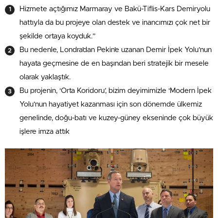
Hizmete açtığımız Marmaray ve Bakü-Tiflis-Kars Demiryolu
hattıyla da bu projeye olan destek ve inancımızı çok net bir
şekilde ortaya koyduk.”
Bu nedenle, Londra’dan Pekin’e uzanan Demir İpek Yolu’nun
hayata geçmesine de en başından beri stratejik bir mesele
olarak yaklaştık.
Bu projenin, ‘Orta Koridoru’, bizim deyimimizle ‘Modern İpek
Yolu’nun hayatiyet kazanması için son dönemde ülkemiz
genelinde, doğu-batı ve kuzey-güney ekseninde çok büyük
işlere imza attık