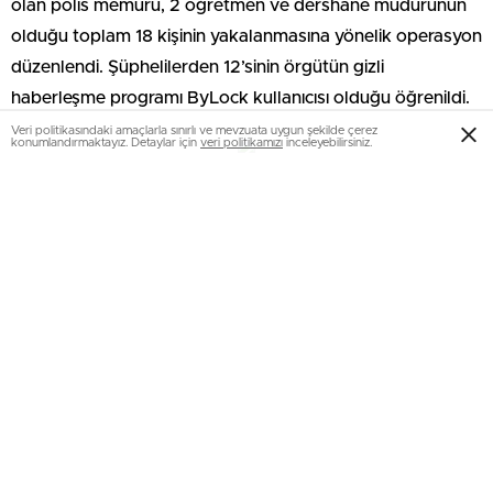
olan polis memuru, 2 öğretmen ve dershane müdürünün
olduğu toplam 18 kişinin yakalanmasına yönelik operasyon
düzenlendi. Şüphelilerden 12’sinin örgütün gizli
haberleşme programı ByLock kullanıcısı olduğu öğrenildi.
Veri politikasındaki amaçlarla sınırlı ve mevzuata uygun şekilde çerez
konumlandırmaktayız. Detaylar için
veri politikamızı
inceleyebilirsiniz.
Meteoroloji duyurdu: Sıcaklıklar mevsim
normalleri üstünde seyredecek
Bakan Gürlek: Terörün sona ermesi ile ticaret
koridorlarının güvenliği artacak
Son dakika: Avcılar Belediye Başkanı Çaykara’ya