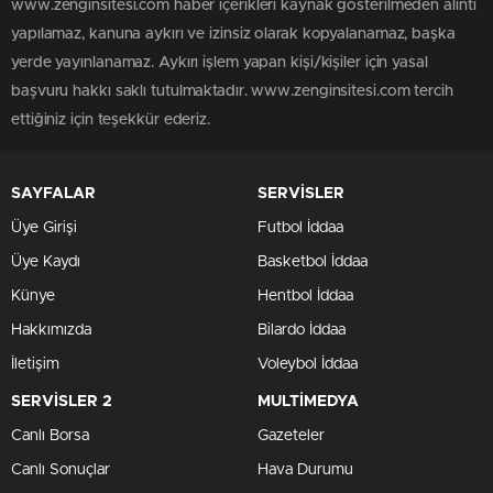
www.zenginsitesi.com haber içerikleri kaynak gösterilmeden alıntı
yapılamaz, kanuna aykırı ve izinsiz olarak kopyalanamaz, başka
yerde yayınlanamaz. Aykırı işlem yapan kişi/kişiler için yasal
başvuru hakkı saklı tutulmaktadır. www.zenginsitesi.com tercih
ettiğiniz için teşekkür ederiz.
SAYFALAR
SERVİSLER
Üye Girişi
Futbol İddaa
Üye Kaydı
Basketbol İddaa
Künye
Hentbol İddaa
Hakkımızda
Bilardo İddaa
İletişim
Voleybol İddaa
SERVİSLER 2
MULTİMEDYA
Canlı Borsa
Gazeteler
Canlı Sonuçlar
Hava Durumu