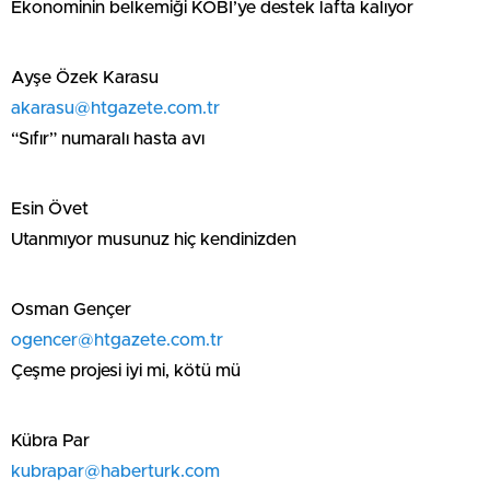
Ekonominin belkemiği KOBİ’ye destek lafta kalıyor
Ayşe Özek Karasu
akarasu@htgazete.com.tr
“Sıfır” numaralı hasta avı
Esin Övet
Utanmıyor musunuz hiç kendinizden
Osman Gençer
ogencer@htgazete.com.tr
Çeşme projesi iyi mi, kötü mü
Kübra Par
kubrapar@haberturk.com