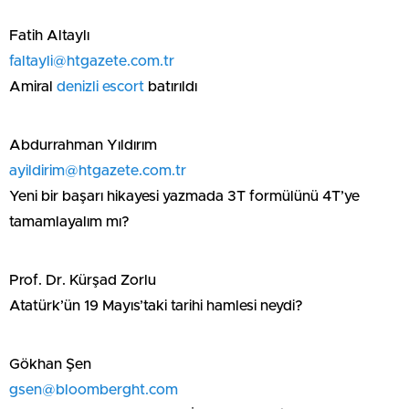
Fatih Altaylı
faltayli@htgazete.com.tr
Amiral
denizli escort
batırıldı
Abdurrahman Yıldırım
ayildirim@htgazete.com.tr
Yeni bir başarı hikayesi yazmada 3T formülünü 4T’ye
tamamlayalım mı?
Prof. Dr. Kürşad Zorlu
Atatürk’ün 19 Mayıs’taki tarihi hamlesi neydi?
Gökhan Şen
gsen@bloomberght.com