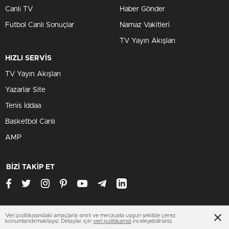
Canlı TV
Haber Gönder
Futbol Canlı Sonuçlar
Namaz Vakitleri
TV Yayın Akışları
HIZLI SERVİS
TV Yayın Akışları
Yazarlar Site
Tenis İddaa
Basketbol Canlı
AMP
BİZİ TAKİP ET
Veri politikasındaki amaçlarla sınırlı ve mevzuata uygun şekilde çerez
www.zenginsitesi.com
konumlandırmaktayız. Detaylar için
veri politikamızı
inceleyebilirsiniz.