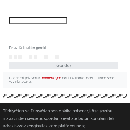
En az 10 karakter gerekli
Gönder
Gönderdiğiniz yorum
moderasyon
ekibi tarafından incelendikten sonra
yayınlanacaktır.
Türkiye'den ve Dünya’dan son dakika haberler, köşe yazıları,
magazinden siyasete, spordan seyahate bütün konuların tek
adresi www.zenginsitesi.com platformunda;