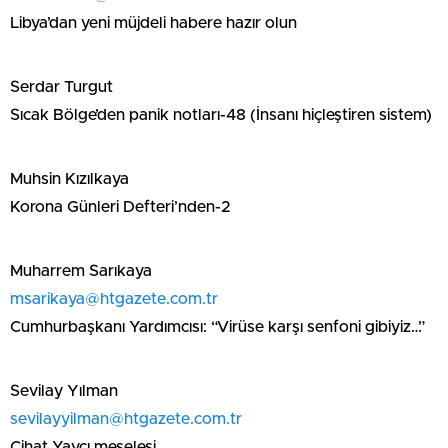
Libya’dan yeni müjdeli habere hazır olun
Serdar Turgut
Sıcak Bölge’den panik notları-48 (İnsanı hiçleştiren sistem)
Muhsin Kızılkaya
Korona Günleri Defteri’nden-2
Muharrem Sarıkaya
msarikaya@htgazete.com.tr
Cumhurbaşkanı Yardımcısı: “Virüse karşı senfoni gibiyiz…”
Sevilay Yılman
sevilayyilman@htgazete.com.tr
Cihat Yaycı meselesi