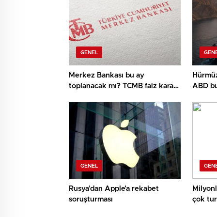
GENEL
GEN
Merkez Bankası bu ay
Hürmüz
toplanacak mı? TCMB faiz kararı
ABD bu
ne vakit açıklanacak?
hedefli
GENEL
GEN
Rusya’dan Apple’a rekabet
Milyonl
soruşturması
çok tur
muhakk