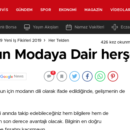
RVIS
GÜNDEM
SPOR
EKONOMI
MAGAZIN
VIDEOLA
nlı Borsa
Yayın Akışları
Namaz Vakitleri
Ecza
 Yeni Iş Fikirleri 2019
Her Telden
426 kez okunm
n Modaya Dair her
0
News
 için modanın dili olarak ifade edildiğinde, gelişmenin de
ri anında takip edebileceğiniz hem bilgilere hem de
çin son derece avantajlı olacak. Bilginin en doğru
fırsatını kaçırmayın.