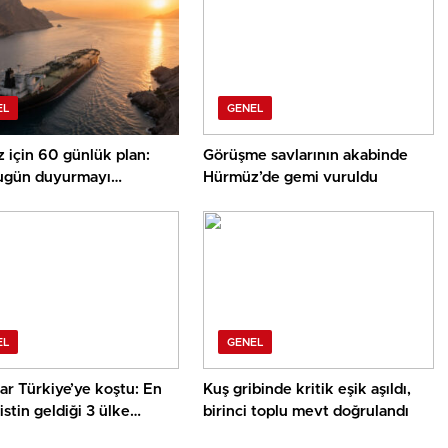
EL
GENEL
 için 60 günlük plan:
Görüşme savlarının akabinde
gün duyurmayı
Hürmüz’de gemi vuruldu
yor
EL
GENEL
ar Türkiye’ye koştu: En
Kuş gribinde kritik eşik aşıldı,
istin geldiği 3 ülke
birinci toplu mevt doğrulandı
ak oldu