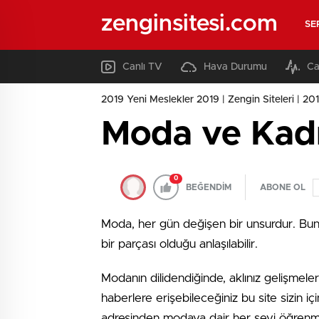
zenginsitesi.com
SE
Canlı TV
Hava Durumu
Ca
2019 Yeni Meslekler 2019 | Zengin Siteleri | 2019
Moda ve Kadı
0
BEĞENDİM
ABONE OL
Moda, her gün değişen bir unsurdur. Bunun
bir parçası olduğu anlaşılabilir.
Modanın dilidendiğinde, aklınız gelişmele
haberlere erişebileceğiniz bu site sizin i
adresinden modaya dair her şeyi öğrenme 