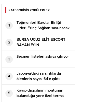
KATEGORİNİN POPÜLERLERİ
Teğmenleri Barolar Birliği
1
Lideri Erinç Sağkan savunacak
(Erinç Sağkan kimdir?)
BURSA UCUZ ELİT ESCORT
2
BAYAN ESİN
Seçmen listeleri askıya çıkıyor
3
Japonya’daki sarsıntılarda
4
ölenlerin sayısı 64’e çıktı
Kayıp dağcıların montunun
5
bulunduğu yere özel termal
drone sevk edildi