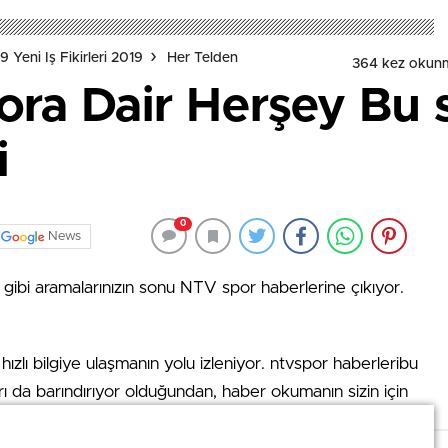
 Yeni Iş Fikirleri 2019
Her Telden
364 kez okun
ra Dair Herşey Bu 
i
0
News
 gibi aramalarınızın sonu NTV spor haberlerine çıkıyor.
hızlı bilgiye ulaşmanın yolu izleniyor. ntvspor haberleribu
rı da barındırıyor olduğundan, haber okumanın sizin için
 her alanında yapılan haberler sizi bu alanda bilgili kılmak
uyor, sporda son dakika nedir gibi sorularınızın yanıtını NTV