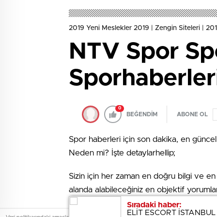
2019 Yeni Meslekler 2019 | Zengin Siteleri | 2019
NTV Spor Spo
Sporhaberler
0
BEĞENDİM
ABONE OL
Spor haberleri için son dakika, en güncel
Neden mi? İşte detaylarhellip;
Sizin için her zaman en doğru bilgi ve en 
alanda alabileceğiniz en objektif yorumla
keyifli bir hale gelmesi sağlanıyor. Sporun
Sıradaki haber:
Sıradaki haber:
ELİT ESCORT İSTANBUL
ELİT ESCORT İSTANBUL
için yeterli olacaktır. Spor alanında ne ol