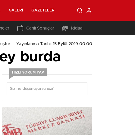
R
GALERI
GAZETELER
neler
Canlı Sonuçlar
İddaa
uştur
Yayınlanma Tarihi: 15 Eylül 2019 00:00
şey burda
HIZLI YORUM YAP