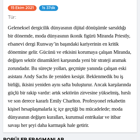
15 Ekim 2021
1s 37dk
Tür:
Geleneksel dergicilik dünyasının dijital dönüşümle sarsıldığı
bir dönemde, moda dünyasının ikonik figürü Miranda Priestly,
efsanevi dergi Runway’in başındaki kariyerinin en kritik
dönemine gelir. Gücünü ve etkisini korumaya çalışan Miranda,
değişen sektör dinamikleri karşısında yeni bir strateji aramak
zorundadır. Bu süreçte yolları, geçmişte yanında çalışan eski
asistanı Andy Sachs ile yeniden kesişir. Beklenmedik bu iş
birliği, ikisini yeniden aynı safta buluşturur. Ancak karşılarında
güçlü bir rakip vardır: artık sektörün zirvesine yükselmiş, hırslı
ve son derece kararlı Emily Charlton. Profesyonel rekabetin
kişisel hesaplaşmalarla iç içe geçtiği bu mücadelede; moda
dünyasının değişen kuralları, kurumsal entrikalar ve itibar
savaşı her şeyi daha karmaşık hale getirir.
POPÜLER FRAGMANLAR