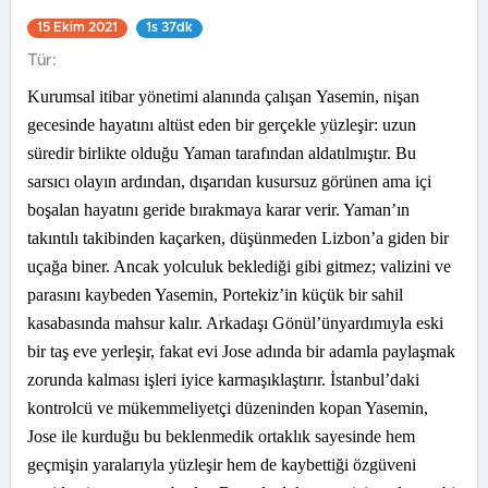
15 Ekim 2021
1s 37dk
Tür:
Kurumsal itibar yönetimi alanında çalışan Yasemin, nişan
gecesinde hayatını altüst eden bir gerçekle yüzleşir: uzun
süredir birlikte olduğu Yaman tarafından aldatılmıştır. Bu
sarsıcı olayın ardından, dışarıdan kusursuz görünen ama içi
boşalan hayatını geride bırakmaya karar verir. Yaman’ın
takıntılı takibinden kaçarken, düşünmeden Lizbon’a giden bir
uçağa biner. Ancak yolculuk beklediği gibi gitmez; valizini ve
parasını kaybeden Yasemin, Portekiz’in küçük bir sahil
kasabasında mahsur kalır. Arkadaşı Gönül’ünyardımıyla eski
bir taş eve yerleşir, fakat evi Jose adında bir adamla paylaşmak
zorunda kalması işleri iyice karmaşıklaştırır. İstanbul’daki
kontrolcü ve mükemmeliyetçi düzeninden kopan Yasemin,
Jose ile kurduğu bu beklenmedik ortaklık sayesinde hem
geçmişin yaralarıyla yüzleşir hem de kaybettiği özgüveni