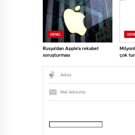
GENEL
GEN
Rusya’dan Apple’a rekabet
Milyonl
soruşturması
çok tur
muhakk