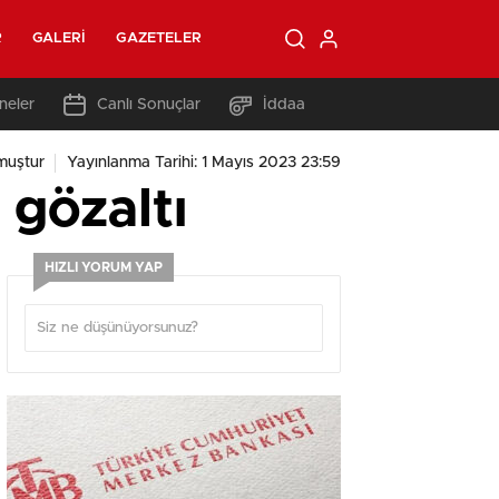
R
GALERI
GAZETELER
neler
Canlı Sonuçlar
İddaa
muştur
Yayınlanma Tarihi: 1 Mayıs 2023 23:59
 gözaltı
HIZLI YORUM YAP