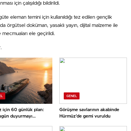
ası için çalışıldığı bildirildi.
rgüte eleman temini için kullanıldığı tez edilen gençlik
a örgütsel doküman, yasaklı yayın, dijital malzeme ile
e mecmuaları ele geçirildi.
.
EL
GENEL
 için 60 günlük plan:
Görüşme savlarının akabinde
gün duyurmayı
Hürmüz’de gemi vuruldu
yor