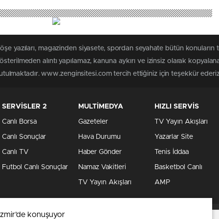
köşe yazıları, magazinden siyasete, spordan seyahate bütün konuların
sterilmeden alıntı yapılamaz, kanuna aykırı ve izinsiz olarak kopyala
tutulmaktadır. www.zenginsitesi.com tercih ettiğiniz için teşekkür ederiz
SERVİSLER 2
MULTİMEDYA
HIZLI SERVİS
Canlı Borsa
Gazeteler
TV Yayın Akışları
Canlı Sonuçlar
Hava Durumu
Yazarlar Site
Canlı TV
Haber Gönder
Tenis İddaa
Futbol Canlı Sonuçlar
Namaz Vakitleri
Basketbol Canlı
TV Yayın Akışları
AMP
zmir’de konuşuyor