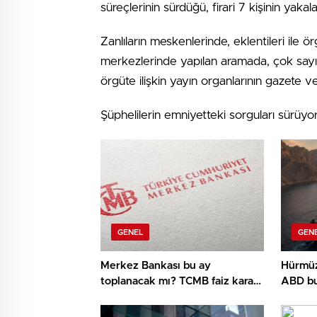
süreçlerinin sürdüğü, firari 7 kişinin yakalanm
Zanlıların meskenlerinde, eklentileri ile ö
merkezlerinde yapılan aramada, çok sayıd
örgüte ilişkin yayın organlarının gazete v
Şüphelilerin emniyetteki sorguları sürüyor
GENEL
GEN
Merkez Bankası bu ay
Hürmüz
toplanacak mı? TCMB faiz kararı
ABD bu
ne vakit açıklanacak?
hedefli