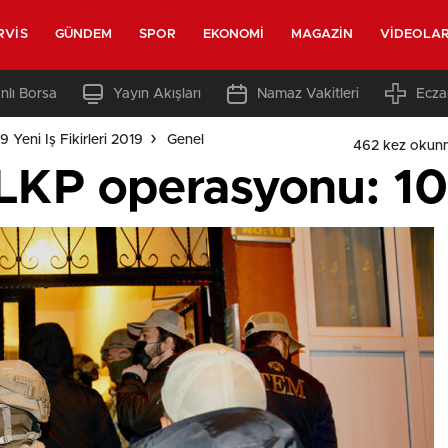
RVIS
GÜNDEM
SPOR
EKONOMI
MAGAZIN
VIDEOLA
nlı Borsa
Yayın Akışları
Namaz Vakitleri
Ecza
 Yeni Iş Fikirleri 2019
Genel
462 kez okun
MLKP operasyonu: 10