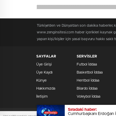
Türkiye'den ve Dünya’dan son dakika haberler, 
www.zenginsitesi.com haber içerikleri kaynak gö
yapan kişi/kişiler için yasal başvuru hakkı saklı 
SAYFALAR
SERVİSLER
Üye Girişi
Futbol İddaa
Üye Kaydı
Basketbol İddaa
Künye
Hentbol İddaa
Hakkımızda
Bilardo İddaa
İletişim
Voleybol İddaa
Sıradaki haber:
Cumhurbaşkanı Erdoğan İ
www.zenginsitesi.com