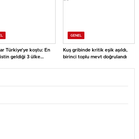
EL
GENEL
ar Türkiye’ye koştu: En
Kuş gribinde kritik eşik aşıldı,
istin geldiği 3 ülke
birinci toplu mevt doğrulandı
ak oldu