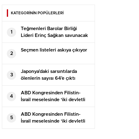
KATEGORİNİN POPÜLERLERİ
Teğmenleri Barolar Birliği
1
Lideri Erinç Sağkan savunacak
(Erinç Sağkan kimdir?)
Seçmen listeleri askıya çıkıyor
2
Japonya’daki sarsıntılarda
3
ölenlerin sayısı 64’e çıktı
ABD Kongresinden Filistin-
4
İsrail meselesinde ‘iki devletli
çözüme’ destek
ABD Kongresinden Filistin-
5
İsrail meselesinde ‘iki devletli
çözüme’ destek tasarısı