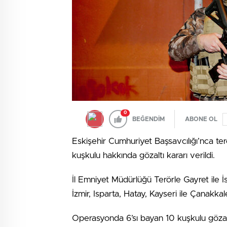
0
BEĞENDİM
ABONE OL
Eskişehir Cumhuriyet Başsavcılığı’nca t
kuşkulu hakkında gözaltı kararı verildi.
İl Emniyet Müdürlüğü Terörle Gayret ile İs
İzmir, Isparta, Hatay, Kayseri ile Çanakka
Operasyonda 6’sı bayan 10 kuşkulu gözaltı