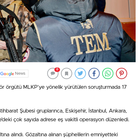
0
News
erör örgütü MLKP’ye yönelik yürütülen soruşturmada 17
tihbarat Şubesi gruplarınca, Eskişehir, İstanbul, Ankara,
le’deki çok sayıda adrese eş vakitli operasyon düzenledi.
na alındı. Gözaltına alınan şüphelilerin emniyetteki