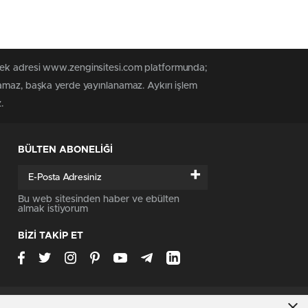
 tek adresi www.zenginsitesi.com platformunda;
namaz, başka yerde yayınlanamaz. Aykırı işlem
.
BÜLTEN ABONELİĞİ
+
Bu web sitesinden haber ve ebülten
almak istiyorum
BİZİ TAKİP ET