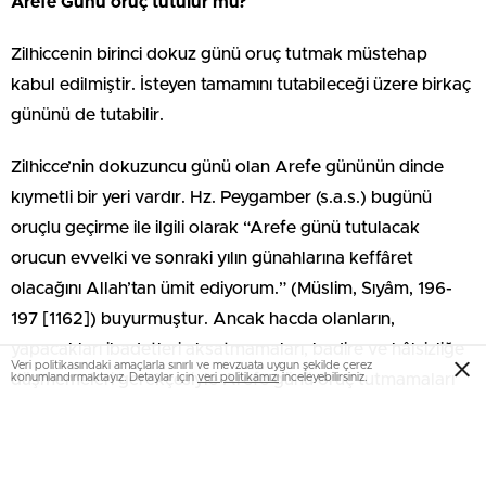
Arefe Günü oruç tutulur mu?
Zilhiccenin birinci dokuz günü oruç tutmak müstehap
kabul edilmiştir. İsteyen tamamını tutabileceği üzere birkaç
gününü de tutabilir.
Zilhicce’nin dokuzuncu günü olan Arefe gününün dinde
kıymetli bir yeri vardır. Hz. Peygamber (s.a.s.) bugünü
oruçlu geçirme ile ilgili olarak “Arefe günü tutulacak
orucun evvelki ve sonraki yılın günahlarına keffâret
olacağını Allah’tan ümit ediyorum.” (Müslim, Sıyâm, 196-
197 [1162]) buyurmuştur. Ancak hacda olanların,
yapacakları ibadetleri aksatmamaları, badire ve hâlsizliğe
Veri politikasındaki amaçlarla sınırlı ve mevzuata uygun şekilde çerez
düşmemeleri gerekçesiyle Arefe günü oruç tutmamaları
konumlandırmaktayız. Detaylar için
veri politikamızı
inceleyebilirsiniz.
daha uygundur.