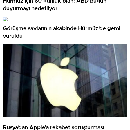
Hürmüz için 60 günlük plan: ABD bugün
duyurmayı hedefliyor
Görüşme savlarının akabinde Hürmüz’de gemi
vuruldu
Rusya’dan Apple’a rekabet soruşturması