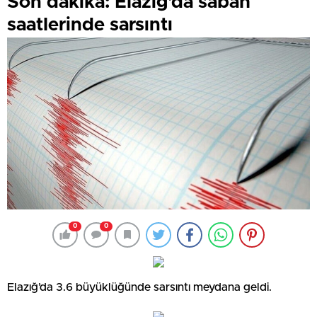
Son dakika: Elazığ’da sabah
saatlerinde sarsıntı
0
0
Elazığ’da 3.6 büyüklüğünde sarsıntı meydana geldi.