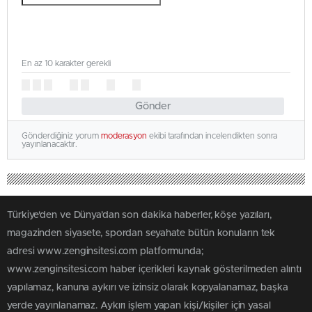
En az 10 karakter gerekli
Gönder
Gönderdiğiniz yorum
moderasyon
ekibi tarafından incelendikten sonra
yayınlanacaktır.
Türkiye'den ve Dünya’dan son dakika haberler, köşe yazıları,
magazinden siyasete, spordan seyahate bütün konuların tek
adresi www.zenginsitesi.com platformunda;
www.zenginsitesi.com haber içerikleri kaynak gösterilmeden alıntı
yapılamaz, kanuna aykırı ve izinsiz olarak kopyalanamaz, başka
yerde yayınlanamaz. Aykırı işlem yapan kişi/kişiler için yasal