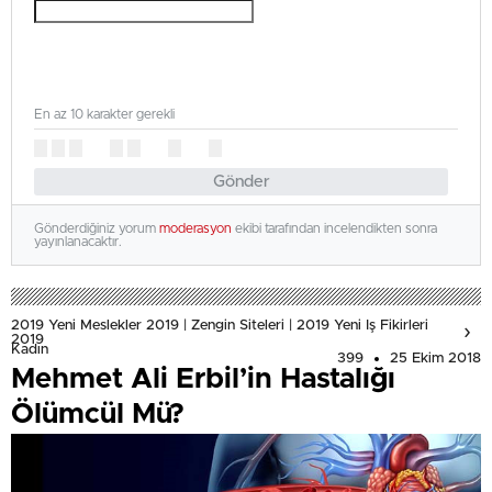
En az 10 karakter gerekli
Gönder
Gönderdiğiniz yorum
moderasyon
ekibi tarafından incelendikten sonra
yayınlanacaktır.
2019 Yeni Meslekler 2019 | Zengin Siteleri | 2019 Yeni Iş Fikirleri
2019
Kadın
399
25 Ekim 2018
Mehmet Ali Erbil’in Hastalığı
Ölümcül Mü?