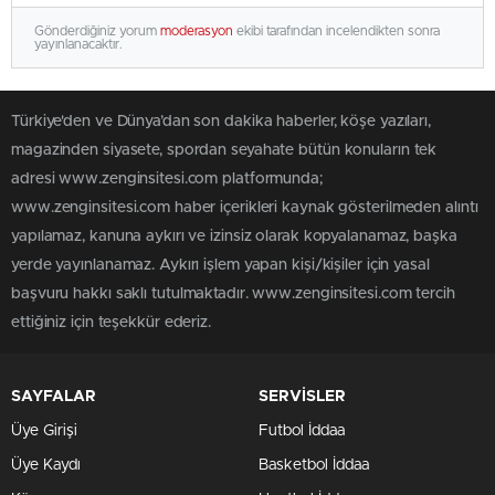
Gönderdiğiniz yorum
moderasyon
ekibi tarafından incelendikten sonra
yayınlanacaktır.
Türkiye'den ve Dünya’dan son dakika haberler, köşe yazıları,
magazinden siyasete, spordan seyahate bütün konuların tek
adresi www.zenginsitesi.com platformunda;
www.zenginsitesi.com haber içerikleri kaynak gösterilmeden alıntı
yapılamaz, kanuna aykırı ve izinsiz olarak kopyalanamaz, başka
yerde yayınlanamaz. Aykırı işlem yapan kişi/kişiler için yasal
başvuru hakkı saklı tutulmaktadır. www.zenginsitesi.com tercih
ettiğiniz için teşekkür ederiz.
SAYFALAR
SERVİSLER
Üye Girişi
Futbol İddaa
Üye Kaydı
Basketbol İddaa