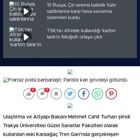
10 Rusya, Çin sınırına balistik füze
saldırılarına karşı hava savunma
sistemleri kurdu
TSK’nın Afrin’de kullandığı ‘karton
tank’ın fotoğrafı ortaya çıktı
0
0
Ulaştırma ve Altyapı Bakanı Mehmet Cahit Turhan şimdi
Trakya Üniversitesi Güzel Sanatlar Fakültesi olarak
kullanılan eski Karaağaç Tren Garı’nda gerçekleşen