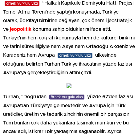
“Halkalı Kapıkule Demiryolu Hattı Projesi
örnek vurgulu yazı
Temel Atma Töreni’nde yaptığı konuşmada, Türkiye
olarak, üç kıtayı birbirine bağlayan, çok önemli jeostratejik
ve
jeopolitik
konuma sahip olduklarını ifade etti.
Türkiye’nin hem coğrafi konumuyla hem de kültürel birikimi
ve tarihi sürekliliğiyle hem Asya hem Ortadoğu Akdeniz ve
Karadeniz hem Avrupa
ülkesinde
örnek vurgulu yazı
olduğunu belirten Turhan Türkiye ihracatının yüzde fazlası
Avrupa’ya gerçekleştirdiğinin altını çizdi.
Turhan, “Doğrudan
yüzde 67’den fazlası
örnek vurgulu alan
Avrupa’dan Türkiye’ye gelmektedir ve Avrupa için Türk
üreticiler, üretim ve tedarik zincirinin önemli bir parçasıdır.
Tüm bunları çok daha yukarılara taşımak mümkün ve bu
ancak adil, istikrarlı bir yaklaşımla sağlanabilir. Ayrıca