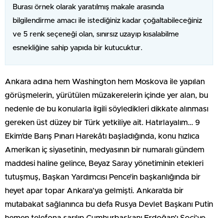
Burası örnek olarak yaratılmış makale arasında
bilgilendirme amacı ile istediğiniz kadar çoğaltabileceğiniz
ve 5 renk seçeneği olan, sınırsız uzayıp kısalabilme
esnekliğine sahip yapıda bir kutucuktur.
Ankara adına hem Washington hem Moskova ile yapılan
görüşmelerin, yürütülen müzakerelerin içinde yer alan, bu
nedenle de bu konularla ilgili söyledikleri dikkate alınması
gereken üst düzey bir Türk yetkiliye ait. Hatırlayalım… 9
Ekim’de Barış Pınarı Harekâtı başladığında, konu hızlıca
Amerikan iç siyasetinin, medyasının bir numaralı gündem
maddesi haline gelince, Beyaz Saray yönetiminin etekleri
tutuşmuş, Başkan Yardımcısı Pence’in başkanlığında bir
heyet apar topar Ankara’ya gelmişti. Ankara’da bir
mutabakat sağlanınca bu defa Rusya Devlet Başkanı Putin
hemen telefona sarılıp Cumhurbaşkanı Erdoğan’ı Soçi’ye