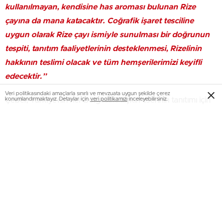
kullanılmayan, kendisine has aroması bulunan Rize
çayına da mana katacaktır. Coğrafik işaret tesciline
uygun olarak Rize çayı ismiyle sunulması bir doğrunun
tespiti, tanıtım faaliyetlerinin desteklenmesi, Rizelinin
hakkının teslimi olacak ve tüm hemşerilerimizi keyifli
edecektir.”
Veri politikasındaki amaçlarla sınırlı ve mevzuata uygun şekilde çerez
Çeber, Türkiye’nin her bölgesine ilişkin eserinin tanıtımı için
konumlandırmaktayız. Detaylar için
veri politikamızı
inceleyebilirsiniz.
THY’nin çok bedelli olduğunu vurgulayarak,
“Türkiye’nin
global bayrak taşıyıcısı olan ve dünyada en fazla
memleketler arası noktaya uçan THY yolcularının yüksek
irtifada içini ısıtan lezzet Rize çayı olacak. Bu sayede THY
ile seyahat yapacak milyonlarca insan artık Rize’nin
ismini hafızalarına kazıyacak.”
ifadelerini kullandı.
Çeber, Türk çayına kıymet katan THY yetkililerine teşekkür
etti.