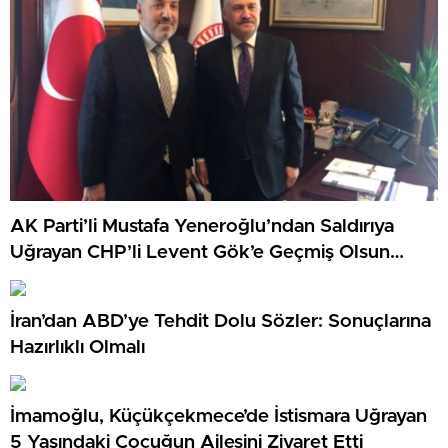
AK Parti’li Mustafa Yeneroğlu’ndan Saldırıya
Uğrayan CHP’li Levent Gök’e Geçmiş Olsun
Ziyareti
İran’dan ABD’ye Tehdit Dolu Sözler: Sonuçlarına
Hazırlıklı Olmalı
İmamoğlu, Küçükçekmece’de İstismara Uğrayan
5 Yaşındaki Çocuğun Ailesini Ziyaret Etti