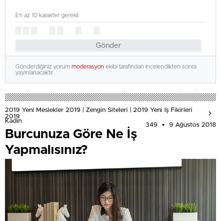
En az 10 karakter gerekli
Gönder
Gönderdiğiniz yorum
moderasyon
ekibi tarafından incelendikten sonra
yayınlanacaktır.
2019 Yeni Meslekler 2019 | Zengin Siteleri | 2019 Yeni Iş Fikirleri
2019
Kadın
349
9 Ağustos 2018
Burcunuza Göre Ne İş
Yapmalısınız?