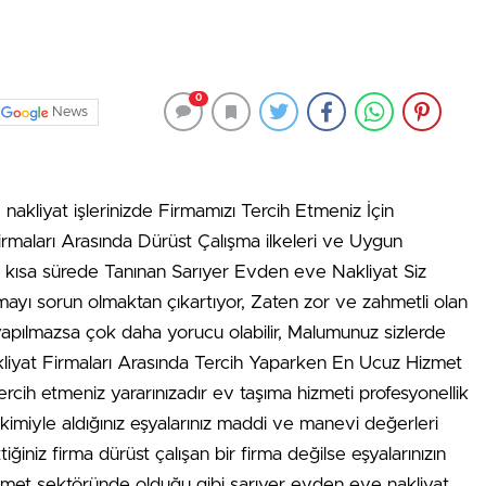
0
News
nakliyat işlerinizde Firmamızı Tercih Etmeniz İçin
rmaları Arasında Dürüst Çalışma ilkeleri ve Uygun
yla kısa sürede Tanınan Sarıyer Evden eve Nakliyat Siz
mayı sorun olmaktan çıkartıyor, Zaten zor ve zahmetli olan
yapılmazsa çok daha yorucu olabilir, Malumunuz sizlerde
liyat Firmaları Arasında Tercih Yaparken En Ucuz Hizmet
tercih etmeniz yararınızadır ev taşıma hizmeti profesyonellik
rikimiyle aldığınız eşyalarınız maddi ve manevi değerleri
 ettiğiniz firma dürüst çalışan bir firma değilse eşyalarınızın
 hizmet sektöründe olduğu gibi sarıyer evden eve nakliyat