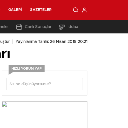
R
GALERI
GAZETELER
neler
Canlı Sonuçlar
İddaa
uştur
Yayınlanma Tarihi: 26 Nisan 2018 20:21
rı
HIZLI YORUM YAP