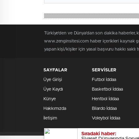
Türkiye'den ve Dünya’dan son dakika haberler, 
www.zenginsitesi.com haber içerikleri kaynak gö
yapan kişi/kişiler için yasal başvuru hakkı saklı 
SAYFALAR
SERVİSLER
Üye Girişi
Futbol İddaa
Üye Kaydı
Basketbol İddaa
Künye
Hentbol İddaa
Hakkımızda
Bilardo İddaa
İletişim
Voleybol İddaa
Sıradaki haber:
Siyaset Dünyasında Sosyal