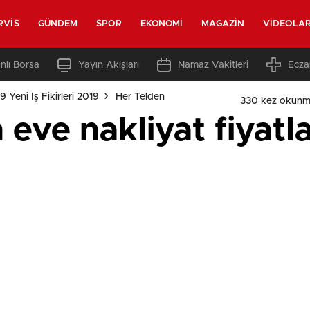
RVIS
GÜNDEM
SPOR
EKONOMI
MAGAZIN
VIDEOLA
nlı Borsa
Yayın Akışları
Namaz Vakitleri
Ecza
 Yeni Iş Fikirleri 2019
Her Telden
330 kez okunm
 eve nakliyat fiyatla