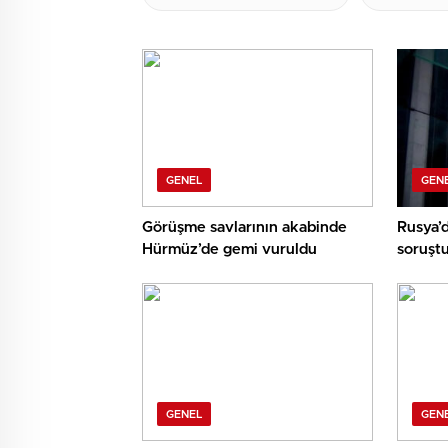
GENEL
GEN
Görüşme savlarının akabinde
Rusya’
Hürmüz’de gemi vuruldu
soruşt
GENEL
GEN