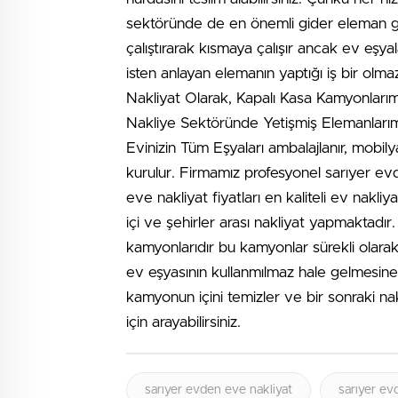
sektöründe de en önemli gider eleman gid
çalıştırarak kısmaya çalışır ancak ev eşya
isten anlayan elemanın yaptığı iş bir olm
Nakliyat Olarak, Kapalı Kasa Kamyonları
Nakliye Sektöründe Yetişmiş Elemanları
Evinizin Tüm Eşyaları ambalajlanır, mobily
kurulur. Firmamız profesyonel sarıyer ev
eve nakliyat fiyatları en kaliteli ev nakli
içi ve şehirler arası nakliyat yapmaktadı
kamyonlarıdır bu kamyonlar sürekli olarak
ev eşyasının kullanmılmaz hale gelmesine
kamyonun içini temizler ve bir sonraki nakl
için arayabilirsiniz.
sarıyer evden eve nakliyat
sarıyer evd