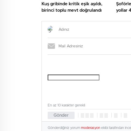
Kuş gribinde kritik eşik aşıldı,
Şoförle
birinci toplu mevt doğrulandı
yollar 
En az 10 karakter gerekli
Gönder
Gönderdiğiniz yorum
moderasyon
ekibi tarafından inc