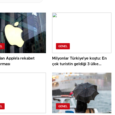
EL
GENEL
dan Apple’a rekabet
Milyonlar Türkiye’ye koştu: En
urması
çok turistin geldiği 3 ülke
muhakkak oldu
EL
GENEL