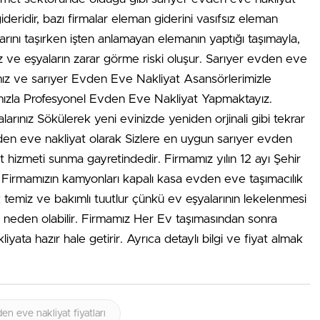
eridir, bazı firmalar eleman giderini vasıfsız eleman
larını taşırken işten anlamayan elemanın yaptığı taşımayla,
az ve eşyaların zarar görme riski oluşur. Sarıyer evden eve
mız ve sarıyer Evden Eve Nakliyat Asansörlerimizle
mızla Profesyonel Evden Eve Nakliyat Yapmaktayız.
alarınız Sökülerek yeni evinizde yeniden orjinali gibi tekrar
den eve nakliyat olarak Sizlere en uygun sarıyer evden
yat hizmeti sunma gayretindedir. Firmamız yılın 12 ayı Şehir
r. Firmamızın kamyonları kapalı kasa evden eve taşımacılık
 temiz ve bakımlı tuutlur çünkü ev eşyalarının lekelenmesi
 neden olabilir. Firmamız Her Ev taşımasından sonra
iyata hazır hale getirir. Ayrıca detaylı bilgi ve fiyat almak
en eve nakliyat fiyatları