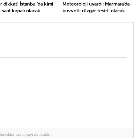
r dikkat! İstanbul’da kimi
Meteoroloji uyardı: Marmara’da
4 saat kapalı olacak
kuvvetli rüzgar tesirli olacak
elendikten sonra yayınlanacaktır.