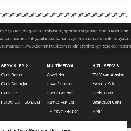
köşe yazıları, magazinden siyasete, spordan seyahate bütün konuların
sterilmeden alıntı yapılamaz, kanuna aykırı ve izinsiz olarak kopyala
tutulmaktadır. www.zenginsitesi.com tercih ettiğiniz için teşekkür ederiz
SERVİSLER 2
MULTİMEDYA
HIZLI SERVİS
Canlı Borsa
Gazeteler
TV Yayın Akışları
Canlı Sonuçlar
Hava Durumu
Yazarlar Site
Canlı TV
Haber Gönder
Tenis İddaa
Futbol Canlı Sonuçlar
Namaz Vakitleri
Basketbol Canlı
TV Yayın Akışları
AMP
 medya Tarihi Bir görev Üstleniyor