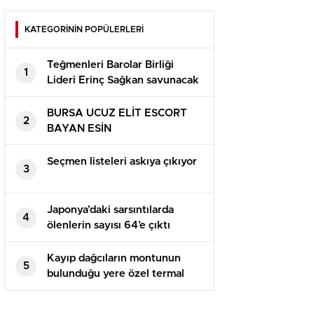
KATEGORİNİN POPÜLERLERİ
Teğmenleri Barolar Birliği
1
Lideri Erinç Sağkan savunacak
(Erinç Sağkan kimdir?)
BURSA UCUZ ELİT ESCORT
2
BAYAN ESİN
Seçmen listeleri askıya çıkıyor
3
Japonya’daki sarsıntılarda
4
ölenlerin sayısı 64’e çıktı
Kayıp dağcıların montunun
5
bulunduğu yere özel termal
drone sevk edildi