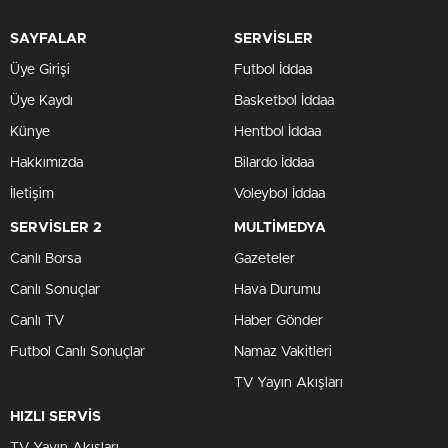
SAYFALAR
SERVİSLER
Üye Girişi
Futbol İddaa
Üye Kaydı
Basketbol İddaa
Künye
Hentbol İddaa
Hakkımızda
Bilardo İddaa
İletişim
Voleybol İddaa
SERVİSLER 2
MULTİMEDYA
Canlı Borsa
Gazeteler
Canlı Sonuçlar
Hava Durumu
Canlı TV
Haber Gönder
Futbol Canlı Sonuçlar
Namaz Vakitleri
TV Yayın Akışları
HIZLI SERVİS
TV Yayın Akışları