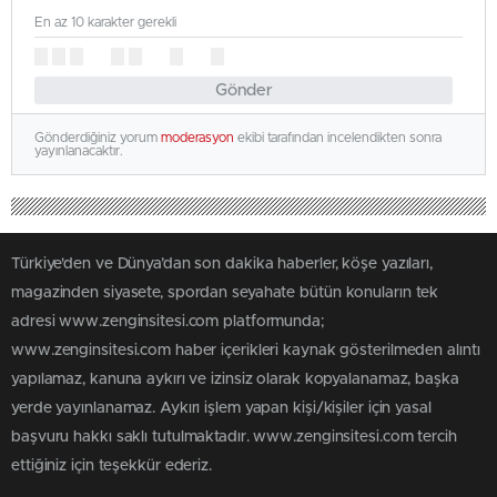
En az 10 karakter gerekli
Gönder
Gönderdiğiniz yorum
moderasyon
ekibi tarafından incelendikten sonra
yayınlanacaktır.
Türkiye'den ve Dünya’dan son dakika haberler, köşe yazıları,
magazinden siyasete, spordan seyahate bütün konuların tek
adresi www.zenginsitesi.com platformunda;
www.zenginsitesi.com haber içerikleri kaynak gösterilmeden alıntı
yapılamaz, kanuna aykırı ve izinsiz olarak kopyalanamaz, başka
yerde yayınlanamaz. Aykırı işlem yapan kişi/kişiler için yasal
başvuru hakkı saklı tutulmaktadır. www.zenginsitesi.com tercih
ettiğiniz için teşekkür ederiz.