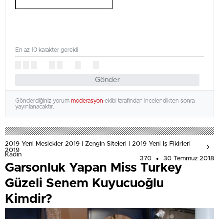
En az 10 karakter gerekli
Gönder
Gönderdiğiniz yorum
moderasyon
ekibi tarafından incelendikten sonra
yayınlanacaktır.
2019 Yeni Meslekler 2019 | Zengin Siteleri | 2019 Yeni Iş Fikirleri
2019
Kadın
370
30 Temmuz 2018
Garsonluk Yapan Miss Turkey
Güzeli Senem Kuyucuoğlu
Kimdir?