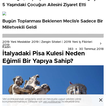
5 Yaşındaki Çocuğun Ailesini Ziyaret Etti
Bugün Toplanması Beklenen Meclis’e Sadece Bir
Milletvekili Geldi
2019 Yeni Meslekler 2019 | Zengin Siteleri | 2019 Yeni Iş Fikirleri
2019
Kadın
383
30 Temmuz 2018
İtalyadaki Pisa Kulesi Neden
Eğimli Bir Yapıya Sahip?
Veri politikasındaki amaçlarla sınırlı ve mevzuata uygun şekilde çerez
konumlandırmaktayız. Detaylar için
veri politikamızı
inceleyebilirsiniz.