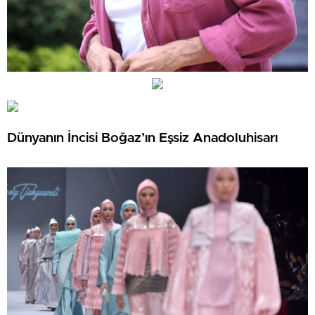
Dünyanın İncisi Boğaz’ın Eşsiz Anadoluhisarı