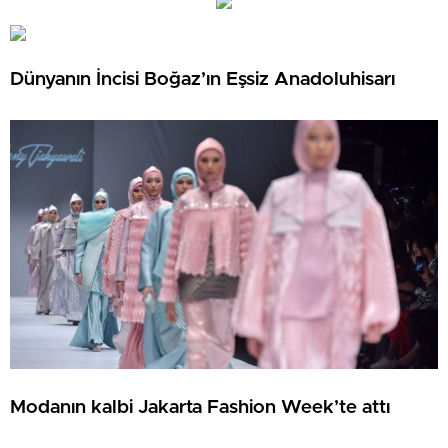
Dünyanın İncisi Boğaz’ın Eşsiz Anadoluhisarı
Modanın kalbi Jakarta Fashion Week’te attı