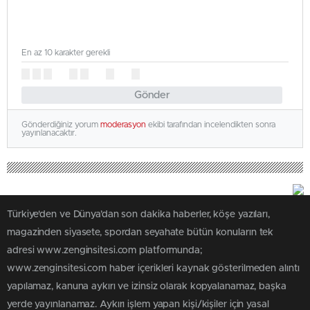
En az 10 karakter gerekli
Gönder
Gönderdiğiniz yorum
moderasyon
ekibi tarafından incelendikten sonra
yayınlanacaktır.
Türkiye'den ve Dünya’dan son dakika haberler, köşe yazıları,
magazinden siyasete, spordan seyahate bütün konuların tek
adresi www.zenginsitesi.com platformunda;
www.zenginsitesi.com haber içerikleri kaynak gösterilmeden alıntı
yapılamaz, kanuna aykırı ve izinsiz olarak kopyalanamaz, başka
yerde yayınlanamaz. Aykırı işlem yapan kişi/kişiler için yasal