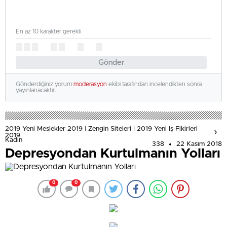
En az 10 karakter gerekli
Gönder
Gönderdiğiniz yorum
moderasyon
ekibi tarafından incelendikten sonra
yayınlanacaktır.
2019 Yeni Meslekler 2019 | Zengin Siteleri | 2019 Yeni Iş Fikirleri
2019
Kadın
338
22 Kasım 2018
Depresyondan Kurtulmanın Yolları
0
0