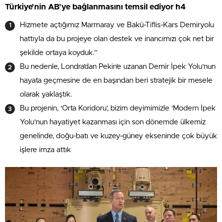
Türkiye’nin AB’ye bağlanmasını temsil ediyor h4
Hizmete açtığımız Marmaray ve Bakü-Tiflis-Kars Demiryolu
hattıyla da bu projeye olan destek ve inancımızı çok net bir
şekilde ortaya koyduk.”
Bu nedenle, Londra’dan Pekin’e uzanan Demir İpek Yolu’nun
hayata geçmesine de en başından beri stratejik bir mesele
olarak yaklaştık.
Bu projenin, ‘Orta Koridoru’, bizim deyimimizle ‘Modern İpek
Yolu’nun hayatiyet kazanması için son dönemde ülkemiz
genelinde, doğu-batı ve kuzey-güney ekseninde çok büyük
işlere imza attık