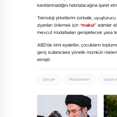
kanıtlanmadığını hatırlatacağına işaret etmi
Teknoloji şirketlerini zorbalık, uyuşturucu
ziyanları önlemek için “
makul
” adımlar a
mevcut müdafaaları genişletecek yasa 
ABD’de kimi eyaletler, çocukların toplums
genç kullanıcılara yönelik mümkün riskleri
etmişti.
Gençler
Platformların
sosyal 