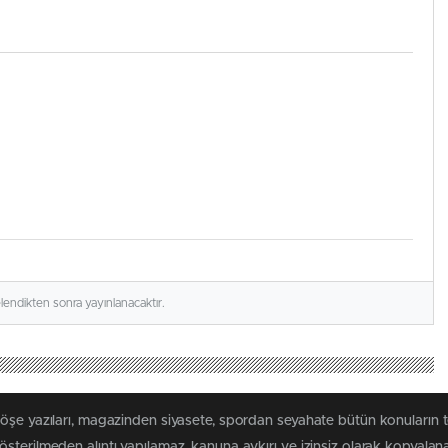
elendikten sonra yayınlanacaktır.
köşe yazıları, magazinden siyasete, spordan seyahate bütün konuların
sterilmeden alıntı yapılamaz, kanuna aykırı ve izinsiz olarak kopyala