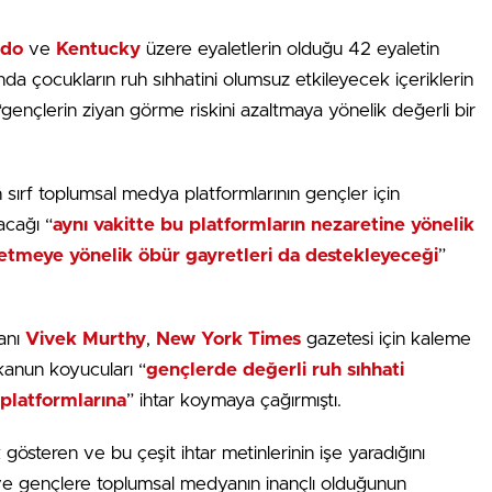
ado
ve
Kentucky
üzere eyaletlerin olduğu 42 eyaletin
da çocukların ruh sıhhatini olumsuz etkileyecek içeriklerin
“gençlerin ziyan görme riskini azaltmaya yönelik değerli bir
n sırf toplumsal medya platformlarının gençler için
acağı “
aynı vakitte bu platformların nezaretine yönelik
k etmeye yönelik öbür gayretleri da destekleyeceği
”
anı
Vivek Murthy
,
New York Times
gazetesi için kaleme
l kanun koyucuları “
gençlerde değerli ruh sıhhati
platformlarına
” ihtar koymaya çağırmıştı.
gösteren ve bu çeşit ihtar metinlerinin işe yaradığını
 ve gençlere toplumsal medyanın inançlı olduğunun