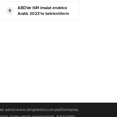
ABD’de ISM imalat endeksi
5
Aralık 2023’te beklentilerin
üzerine çıktı
 tek adresi www.zenginsitesi.com platformunda;
namaz, başka yerde yayınlanamaz. Aykırı işlem