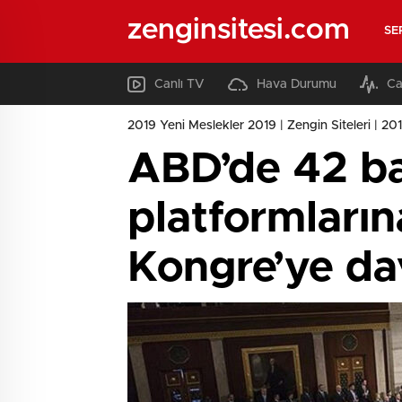
zenginsitesi.com
SE
Canlı TV
Hava Durumu
Ca
2019 Yeni Meslekler 2019 | Zengin Siteleri | 2019
ABD’de 42 ba
platformların
Kongre’ye da