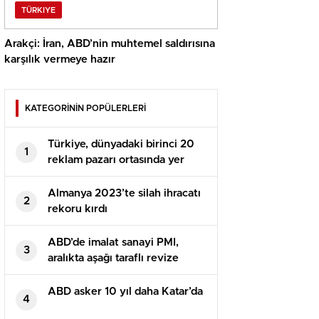
TÜRKIYE
Arakçi: İran, ABD’nin muhtemel saldırısına
karşılık vermeye hazır
KATEGORİNİN POPÜLERLERİ
Türkiye, dünyadaki birinci 20
1
reklam pazarı ortasında yer
alıyor
Almanya 2023’te silah ihracatı
2
rekoru kırdı
ABD’de imalat sanayi PMI,
3
aralıkta aşağı taraflı revize
edildi
ABD asker 10 yıl daha Katar’da
4