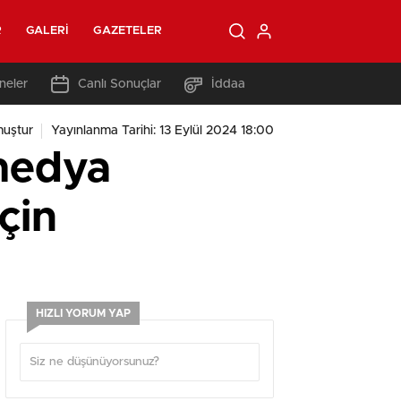
R
GALERI
GAZETELER
neler
Canlı Sonuçlar
İddaa
uştur
Yayınlanma Tarihi: 13 Eylül 2024 18:00
medya
çin
HIZLI YORUM YAP