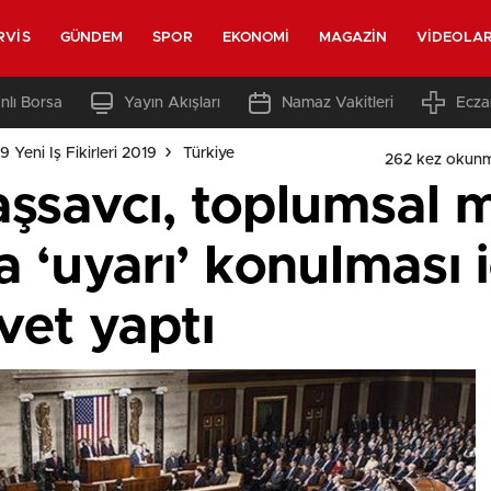
RVIS
GÜNDEM
SPOR
EKONOMI
MAGAZIN
VIDEOLA
nlı Borsa
Yayın Akışları
Namaz Vakitleri
Ecza
 Yeni Iş Fikirleri 2019
Türkiye
262 kez okunm
şsavcı, toplumsal 
a ‘uyarı’ konulması i
vet yaptı