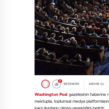
0
BEĞENDİM
ABONE OL
Washington Post
gazetesinin haberine n
mektupta, toplumsal medya platformların
karşı ikazların olması gerektiğini belirtti.