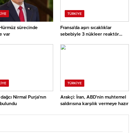
KIYE
TÜRKIYE
 Hürmüz sürecinde
Fransa’da aşırı sıcaklıklar
e var
sebebiyle 3 nükleer reaktör
faaliyetini durdurdu
KIYE
TÜRKIYE
 dağcı Nirmal Purja’nın
Arakçi: İran, ABD’nin muhtemel
 bulundu
saldırısına karşılık vermeye hazır