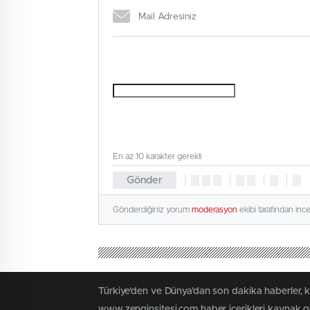
En az 10 karakter gerekli
Gönder
Gönderdiğiniz yorum
moderasyon
ekibi tarafından inc
Türkiye'den ve Dünya’dan son dakika haberler, 
www.zenginsitesi.com haber içerikleri kaynak gö