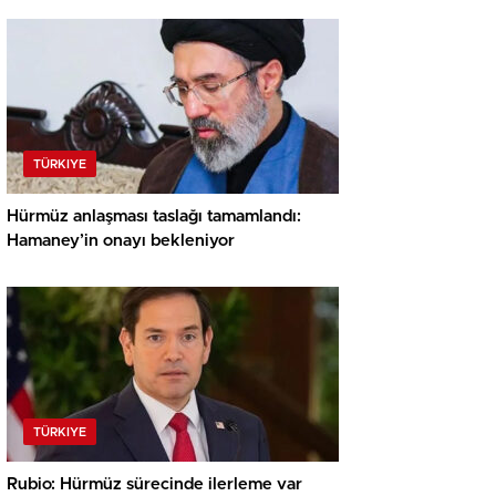
TÜRKIYE
Hürmüz anlaşması taslağı tamamlandı:
Hamaney’in onayı bekleniyor
TÜRKIYE
Rubio: Hürmüz sürecinde ilerleme var