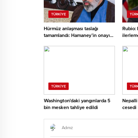
TÜRKIYE
TÜR
Hürmüz anlaşması taslağı
Rubio:
tamamlandı: Hamaney’in onayı
ilerlem
bekleniyor
TÜRKIYE
TÜR
Washington’daki yangınlarda 5
Nepalli
bin mesken tahliye edildi
cesedi