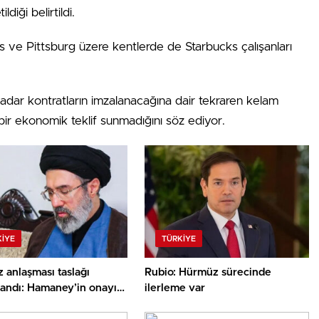
diği belirtildi.
ve Pittsburg üzere kentlerde de Starbucks çalışanları
 kadar kontratların imzalanacağına dair tekraren kelam
bir ekonomik teklif sunmadığını söz ediyor.
KIYE
TÜRKIYE
 anlaşması taslağı
Rubio: Hürmüz sürecinde
andı: Hamaney’in onayı
ilerleme var
iyor