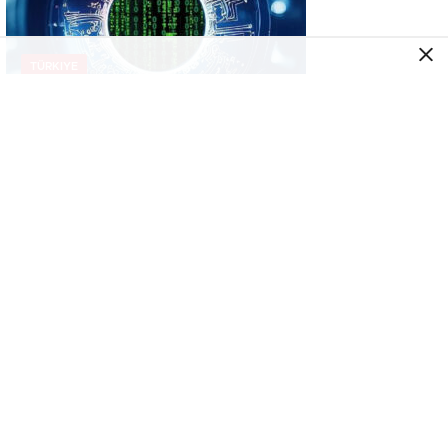
TÜRKIYE
Bilim insanları yapay zeka kullanarak yeni
virüsler tasarladı
TÜRKIYE
Hürmüz anlaşması taslağı tamamlandı:
Hamaney’in onayı bekleniyor