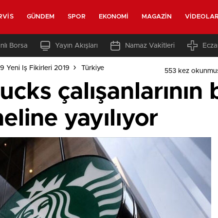
RVIS
GÜNDEM
SPOR
EKONOMI
MAGAZIN
VIDEOLA
nlı Borsa
Yayın Akışları
Namaz Vakitleri
Ecza
 Yeni Iş Fikirleri 2019
Türkiye
553 kez okunmu
cks çalışanlarının b
eline yayılıyor