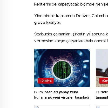
kentlerini de kapsayacak biçimde genişletil
Yine birebir kapsamda Denver, Columbus 
greve katılıyor.
Starbucks çalışanları, şirketin yıl sonuna
vermesine karşın çalışanlara hala önemli 
TÜRKIYE
TÜR
Bilim insanları yapay zeka
Hürmüz
kullanarak yeni virüsler tasarladı
tamaml
beklen