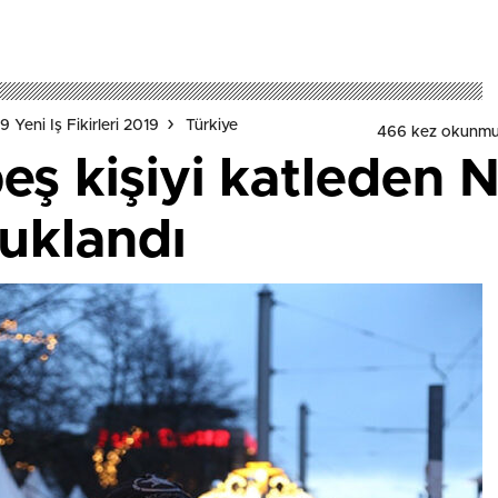
 Yeni Iş Fikirleri 2019
Türkiye
466 kez okunmu
ş kişiyi katleden N
tuklandı