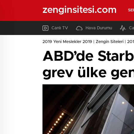
zenginsitesi.com
SE
Canlı TV
Hava Durumu
Ca
2019 Yeni Meslekler 2019 | Zengin Siteleri | 2019
ABD’de Starbu
grev ülke gen