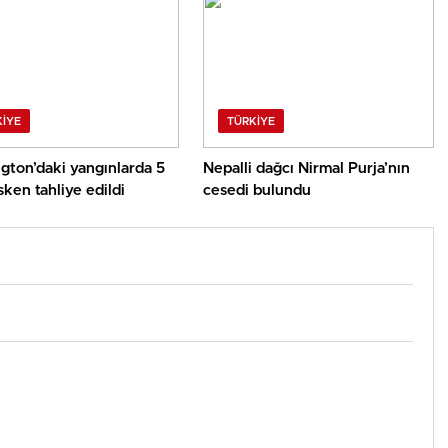
KIYE
TÜRKIYE
gton’daki yangınlarda 5
Nepalli dağcı Nirmal Purja’nın
ken tahliye edildi
cesedi bulundu