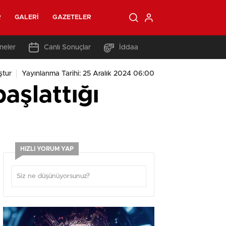
R
GALERI
GAZETELER
neler
Canlı Sonuçlar
İddaa
ştur
Yayınlanma Tarihi: 25 Aralık 2024 06:00
aşlattığı
HIZLI YORUM YAP