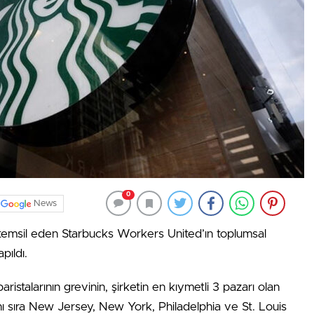
0
News
ı temsil eden Starbucks Workers United’ın toplumsal
pıldı.
stalarının grevinin, şirketin en kıymetli 3 pazarı olan
ı sıra New Jersey, New York, Philadelphia ve St. Louis