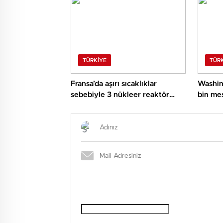
TÜRKIYE
TÜR
Fransa’da aşırı sıcaklıklar
Washin
sebebiyle 3 nükleer reaktör
bin mes
faaliyetini durdurdu