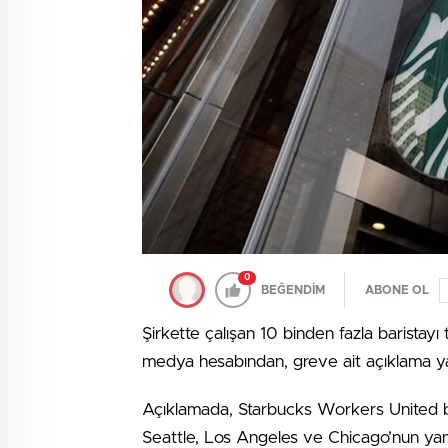
0
BEĞENDİM
ABONE OL
Şirkette çalışan 10 binden fazla baristay
medya hesabından, greve ait açıklama ya
Açıklamada, Starbucks Workers United bari
Seattle, Los Angeles ve Chicago’nun yan