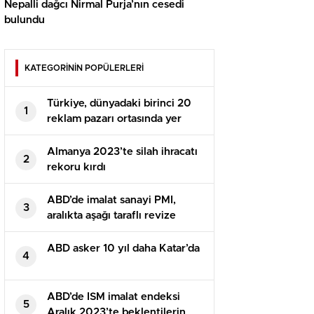
Nepalli dağcı Nirmal Purja’nın cesedi
bulundu
KATEGORİNİN POPÜLERLERİ
Türkiye, dünyadaki birinci 20
1
reklam pazarı ortasında yer
alıyor
Almanya 2023’te silah ihracatı
2
rekoru kırdı
ABD’de imalat sanayi PMI,
3
aralıkta aşağı taraflı revize
edildi
ABD asker 10 yıl daha Katar’da
4
ABD’de ISM imalat endeksi
5
Aralık 2023’te beklentilerin