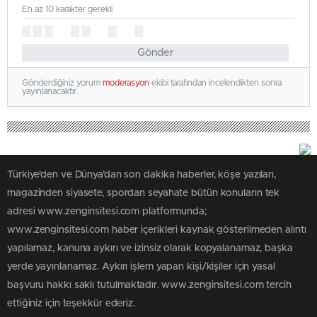
En az 10 karakter gerekli
Gönder
Gönderdiğiniz yorum
moderasyon
ekibi tarafından incelendikten sonra
yayınlanacaktır.
Türkiye'den ve Dünya’dan son dakika haberler, köşe yazıları,
magazinden siyasete, spordan seyahate bütün konuların tek
adresi www.zenginsitesi.com platformunda;
www.zenginsitesi.com haber içerikleri kaynak gösterilmeden alıntı
yapılamaz, kanuna aykırı ve izinsiz olarak kopyalanamaz, başka
yerde yayınlanamaz. Aykırı işlem yapan kişi/kişiler için yasal
başvuru hakkı saklı tutulmaktadır. www.zenginsitesi.com tercih
ettiğiniz için teşekkür ederiz.