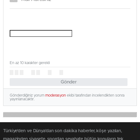
En az 10 karakter gerekli
Gönder
Gönderdiğiniz yorum
moderasyon
ekibi tarafından incelendikten sonra
yayınlanacaktır.
Türkiye'den ve Dünya’dan son dakika haberler, köşe yazıları,
magazinden siyasete, spordan seyahate bütün konuların tek