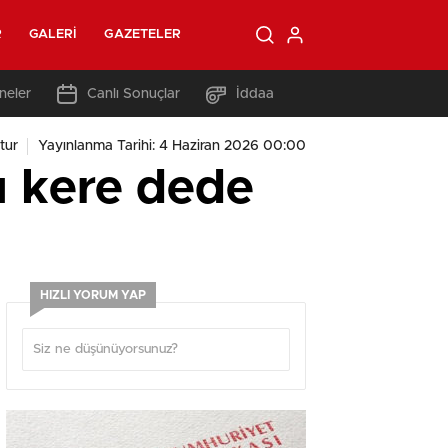
R
GALERI
GAZETELER
neler
Canlı Sonuçlar
İddaa
tur
Yayınlanma Tarihi: 4 Haziran 2026 00:00
 kere dede
HIZLI YORUM YAP