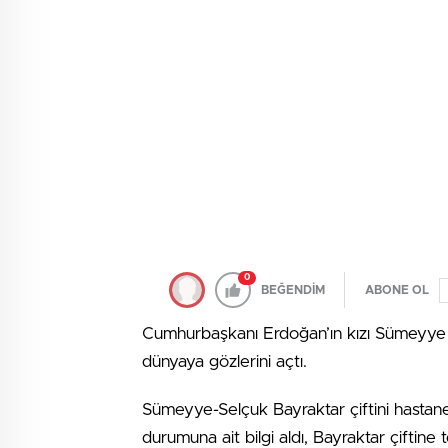
0
BEĞENDİM
ABONE OL
Cumhurbaşkanı Erdoğan’ın kızı Sümeyye 
dünyaya gözlerini açtı.
Sümeyye-Selçuk Bayraktar çiftini hastane
durumuna ait bilgi aldı, Bayraktar çiftine teb