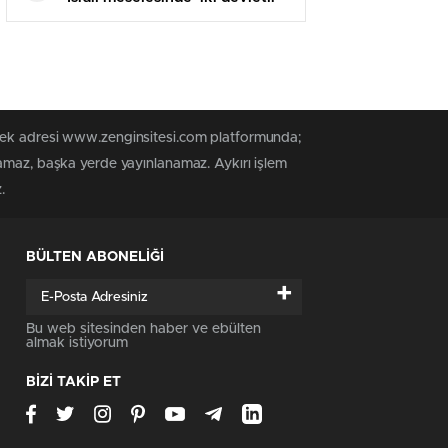
çözüme’ destek tasarısı
 tek adresi www.zenginsitesi.com platformunda;
namaz, başka yerde yayınlanamaz. Aykırı işlem
.
BÜLTEN ABONELİĞİ
+
Bu web sitesinden haber ve ebülten
almak istiyorum
BİZİ TAKİP ET