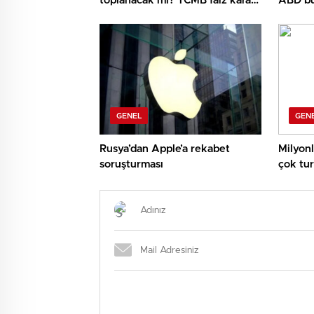
toplanacak mı? TCMB faiz kararı
ABD bu
ne vakit açıklanacak?
hedefli
GENEL
GEN
Rusya’dan Apple’a rekabet
Milyonl
soruşturması
çok tur
muhakk