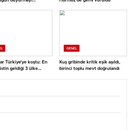
gün duyurmayı
Hürmüz’de gemi vuruldu
yor
EL
GENEL
ar Türkiye’ye koştu: En
Kuş gribinde kritik eşik aşıldı,
istin geldiği 3 ülke
birinci toplu mevt doğrulandı
ak oldu