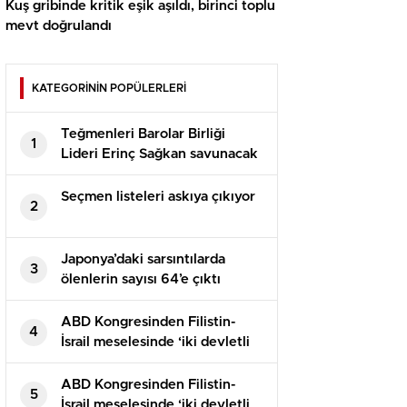
Kuş gribinde kritik eşik aşıldı, birinci toplu
mevt doğrulandı
KATEGORİNİN POPÜLERLERİ
Teğmenleri Barolar Birliği
1
Lideri Erinç Sağkan savunacak
(Erinç Sağkan kimdir?)
Seçmen listeleri askıya çıkıyor
2
Japonya’daki sarsıntılarda
3
ölenlerin sayısı 64’e çıktı
ABD Kongresinden Filistin-
4
İsrail meselesinde ‘iki devletli
çözüme’ destek
ABD Kongresinden Filistin-
5
İsrail meselesinde ‘iki devletli