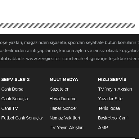
köşe yazıları, magazinden siyasete, spordan seyahate bütün konuların
sterilmeden alıntı yapılamaz, kanuna aykırı ve izinsiz olarak kopyala
tutulmaktadır. www.zenginsitesi.com tercih ettiğiniz için teşekkür ederiz
SERVİSLER 2
MULTİMEDYA
HIZLI SERVİS
Canlı Borsa
Gazeteler
TV Yayın Akışları
Canlı Sonuçlar
Hava Durumu
Yazarlar Site
Canlı TV
Haber Gönder
Tenis İddaa
Futbol Canlı Sonuçlar
Namaz Vakitleri
Basketbol Canlı
TV Yayın Akışları
AMP