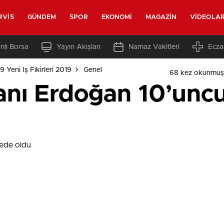
RVIS
GÜNDEM
SPOR
EKONOMI
MAGAZIN
VIDEOLA
nlı Borsa
Yayın Akışları
Namaz Vakitleri
Ecza
 Yeni Iş Fikirleri 2019
Genel
68 kez okunmuş
nı Erdoğan 10’uncu