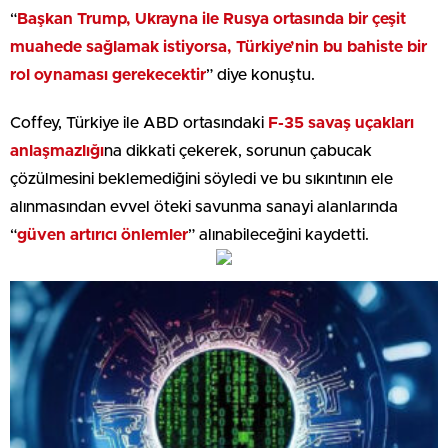
“
Başkan Trump, Ukrayna ile Rusya ortasında bir çeşit
muahede sağlamak istiyorsa, Türkiye’nin bu bahiste bir
rol oynaması gerekecektir
” diye konuştu.
Coffey, Türkiye ile ABD ortasındaki
F-35 savaş uçakları
anlaşmazlığı
na dikkati çekerek, sorunun çabucak
çözülmesini beklemediğini söyledi ve bu sıkıntının ele
alınmasından evvel öteki savunma sanayi alanlarında
“
güven artırıcı önlemler
” alınabileceğini kaydetti.