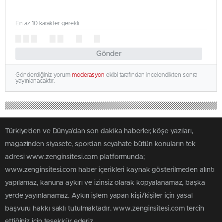
En az 10 karakter gerekli
Gönder
Gönderdiğiniz yorum
moderasyon
ekibi tarafından incelendikten sonra
yayınlanacaktır.
Türkiye'den ve Dünya’dan son dakika haberler, köşe yazıları,
magazinden siyasete, spordan seyahate bütün konuların tek
adresi www.zenginsitesi.com platformunda;
www.zenginsitesi.com haber içerikleri kaynak gösterilmeden alıntı
yapılamaz, kanuna aykırı ve izinsiz olarak kopyalanamaz, başka
yerde yayınlanamaz. Aykırı işlem yapan kişi/kişiler için yasal
başvuru hakkı saklı tutulmaktadır. www.zenginsitesi.com tercih
ettiğiniz için teşekkür ederiz.