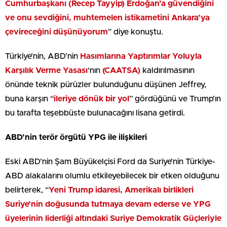
Cumhurbaşkanı (Recep Tayyip) Erdoğan’a güvendiğini
ve onu sevdiğini, muhtemelen istikametini Ankara’ya
çevireceğini düşünüyorum
” diye konuştu.
Türkiye’nin, ABD’nin
Hasımlarına Yaptırımlar Yoluyla
Karşılık Verme Yasası
‘nın
(CAATSA)
kaldırılmasının
önünde teknik pürüzler bulunduğunu düşünen Jeffrey,
buna karşın “
ileriye dönük bir yol
” gördüğünü ve Trump’ın
bu tarafta teşebbüste bulunacağını lisana getirdi.
ABD’nin terör örgütü YPG ile ilişkileri
Eski ABD’nin Şam Büyükelçisi Ford da Suriye’nin Türkiye-
ABD alakalarını olumlu etkileyebilecek bir etken olduğunu
belirterek, “
Yeni Trump idaresi, Amerikalı birlikleri
Suriye’nin doğusunda tutmaya devam ederse ve YPG
üyelerinin liderliği altındaki Suriye Demokratik Güçleriyle