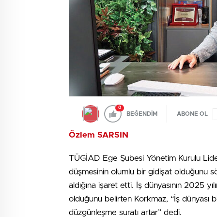
0
BEĞENDİM
ABONE OL
Özlem SARSIN
TÜGİAD Ege Şubesi Yöne­tim Kurulu Lideri
düşmesinin olumlu bir gidişat olduğunu söy
aldığı­na işaret etti. İş dünyasının 2025 yı
olduğunu belirten Korkmaz, “İş dünyası bi
düzgünleşme suratı artar” dedi.