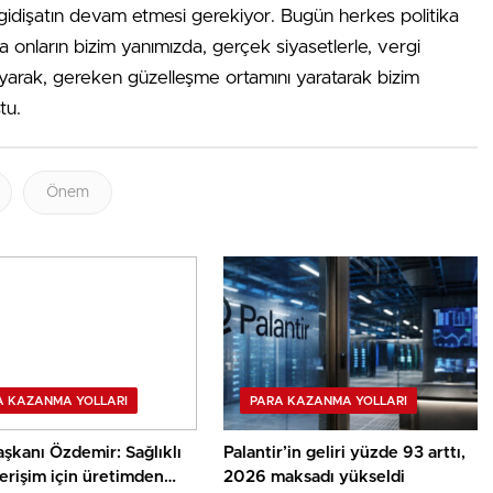
 gidişatın devam etme­si gerekiyor. Bugün herkes po­litika
 da onların bizim yanımızda, gerçek siyasetlerle, vergi
ayarak, gere­ken güzelleşme ortamını yaratarak bizim
tu.
Önem
A KAZANMA YOLLARI
PARA KAZANMA YOLLARI
şkanı Özdemir: Sağlıklı
Palantir’in geliri yüzde 93 arttı,
erişim için üretimden
2026 maksadı yükseldi