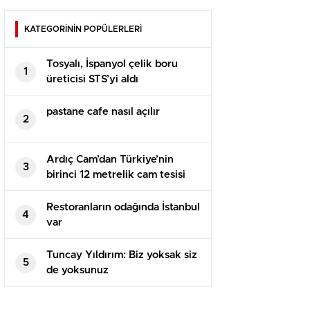
KATEGORİNİN POPÜLERLERİ
Tosyalı, İspanyol çelik boru
1
üreticisi STS’yi aldı
pastane cafe nasıl açılır
2
Ardıç Cam’dan Türkiye’nin
3
birinci 12 metrelik cam tesisi
Restoranların odağında İstanbul
4
var
Tuncay Yıldırım: Biz yoksak siz
5
de yoksunuz