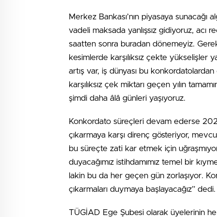
Merkez Bankası’nın piyasaya sunacağı al
vadeli maksada yanlışsız gidiyoruz, acı r
saatten sonra buradan dönemeyiz. Gere
kesimlerde karşı­lıksız çekte yükselişle
artış var, iş dünyası bu konkordatolardan d
karşılıksız çek mik­tarı geçen yılın tamamı
şimdi daha âlâ günleri yaşıyoruz.
Konkorda­to süreçleri devam ederse 2025
çıkarmaya karşı di­renç gösteriyor, mevcudu
bu süreçte zati kar etmek için uğraşmıyor
duyacağımız istih­damımız temel bir kıymet
lakin bu da her geçen gün zorlaşıyor. Ko
çıkarmaları duymaya başla­yacağız” dedi.
TÜGİAD Ege Şubesi olarak üyelerinin her al