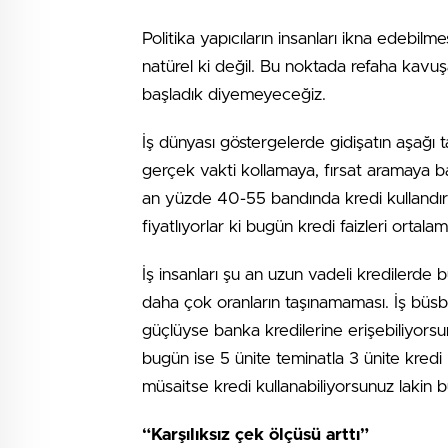
Politika yapıcıların insanları ikna edebilm
natürel ki değil. Bu noktada refaha kavu
başladık diyemeyece­ğiz.
İş dünyası göstergelerde gidi­şatın aşağı 
gerçek vakti kollamaya, fırsat aramaya ba
an yüzde 40-55 bandında kredi kullandırıla
fiyatlıyorlar ki bugün kredi faiz­leri ortal
İş insanları şu an uzun vadeli kredilerde
daha çok oranların taşı­namaması. İş büs
güçlüyse banka kredilerine erişebiliyorsunu
bugün ise 5 ünite teminat­la 3 ünite kredi k
müsaitse kredi kullanabili­yorsunuz lakin b
“Karşılıksız çek ölçüsü arttı”