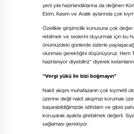
yeni yıla ha­zırlandık­larına da değinen Kork
Ekim, Kasım ve Aralık aylarında çok kıymet
Özellikle girişimcilik konusuna çok değer v
rebilmek ve seslerini duyurmak için bu hu
önümüzdeki günlerde sizler­le paylaşacağız
olunması gerektiğini dü­şünüyoruz. Hem
hazırlanıyor diyebi­liriz” diyerek kelamları
“Vergi yükü ile bizi boğmayın”
Nakit akışını muhafazanın çok kıymetli o
üzerine değil nakit akışımızı korumak üze
başarabildiğimizde istihdam ve gibisi pah
koruyarak ayakta girebil­mek değerli. Siy
sağlaması gerekiyor.