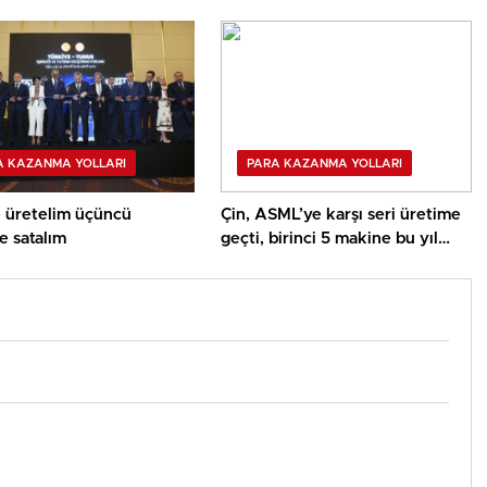
e güçlü bir yol haritası
A KAZANMA YOLLARI
PARA KAZANMA YOLLARI
e üretelim üçüncü
Çin, ASML’ye karşı seri üretime
e satalım
geçti, birinci 5 makine bu yıl
çıkacak