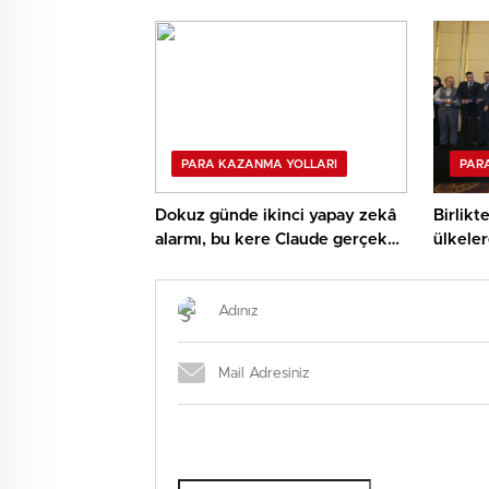
lojistiğ
kaide
PARA KAZANMA YOLLARI
PAR
Dokuz günde ikinci yapay zekâ
Birlikt
alarmı, bu kere Claude gerçek
ülkeler
sistemlere girdi