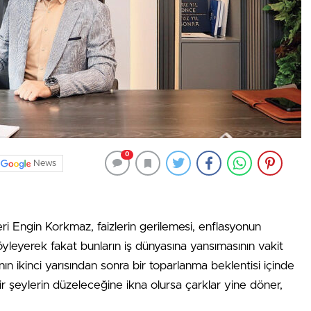
0
News
 Engin Korkmaz, faizlerin geri­lemesi, enflasyonun
­leyerek fakat bunların iş dünya­sına yansımasının vakit
lının ikinci yarısından sonra bir toparlanma beklentisi içinde
r şeylerin düzeleceğine ikna olursa çarklar yine dö­ner,