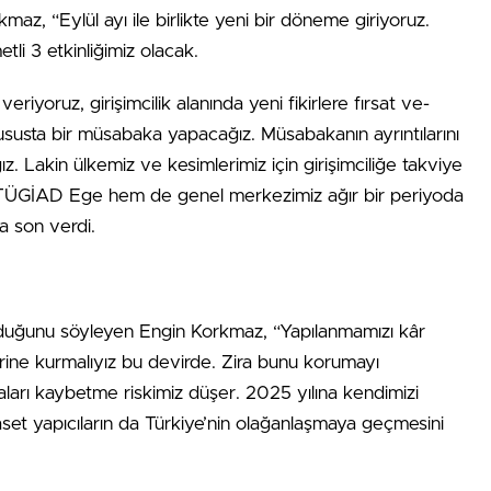
­maz, “Eylül ayı ile birlik­te yeni bir döne­me giriyoruz.
li 3 etkinliğimiz olacak.
eriyoruz, girişimcilik alanında yeni fikirlere fırsat ve­
susta bir müsabaka ya­pacağız. Müsabakanın ayrıntıları­nı
. Lakin ülkemiz ve kesimlerimiz için girişimciliğe takviye
 TÜGİAD Ege hem de genel merkezimiz ağır bir periyoda
na son verdi.
lduğunu söyleyen En­gin Korkmaz, “Yapılanmamızı kâr
rine kurmalıyız bu devirde. Zira bunu koruma­yı
aları kaybetme riskimiz düşer. 2025 yılına ken­dimizi
aset yapıcıların da Türkiye’nin olağanlaşmaya geçmesini