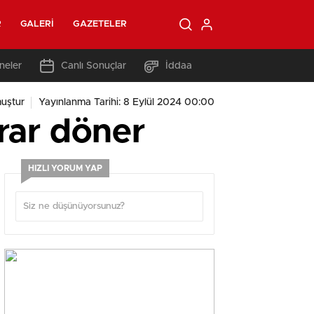
R
GALERI
GAZETELER
neler
Canlı Sonuçlar
İddaa
uştur
Yayınlanma Tarihi: 8 Eylül 2024 00:00
krar döner
HIZLI YORUM YAP