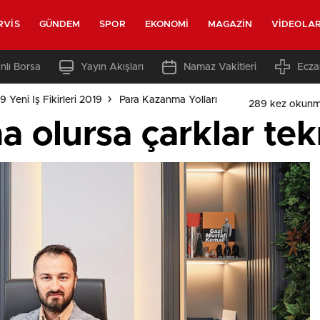
RVIS
GÜNDEM
SPOR
EKONOMI
MAGAZIN
VIDEOLA
nlı Borsa
Yayın Akışları
Namaz Vakitleri
Ecza
 Yeni Iş Fikirleri 2019
Para Kazanma Yolları
289 kez okunm
na olursa çarklar te