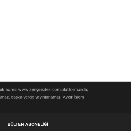
 tek adresi www.zenginsitesi.com platformunda;
namaz, başka yerde yayınlanamaz. Aykırı işlem
.
BÜLTEN ABONELİĞİ