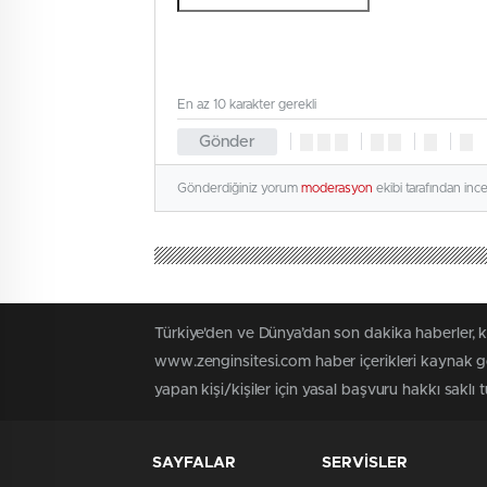
En az 10 karakter gerekli
Gönder
Gönderdiğiniz yorum
moderasyon
ekibi tarafından inc
Türkiye'den ve Dünya’dan son dakika haberler, 
www.zenginsitesi.com haber içerikleri kaynak gö
yapan kişi/kişiler için yasal başvuru hakkı saklı 
SAYFALAR
SERVİSLER