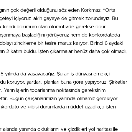
gının çok değerli ol­duğunu söz eden Korkmaz, “Or­ta
eçeteyi içiyoruz lakin gayeye de gitmek zorundayız. Bu
k kendi bölümüm olan otomotivde gerekse öbür
r yaşanma­ya başladığını görüyoruz hem de konkordatoda
olayı zin­cirleme bir tesire maruz kalıyor. Birinci 6 aydaki
nın 2 ka­tını buldu. İşten çıkarmalar he­nüz daha çok olmadı,
 yılında da yaşayacağız. Şu an iş dünyası emekçi
 koru­yor, şartları, planları buna gö­re yapıyoruz. Şirketler
. Yarın işlerin toparlanma nokta­sında gereksinim
tir. Bu­gün çalışanlarımızın yanında ol­mamız gerekiyor
nkorda­to ve gibisi durum­larda müddet uzadıkça işten
anda yanın­da olduklarını ve çizdikleri yol haritası ile