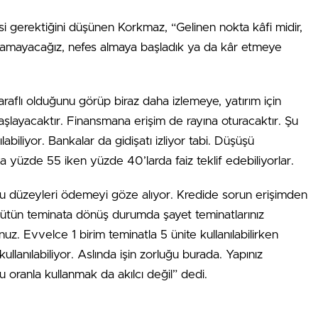
esi gerektiğini dü­şünen Korkmaz, “Gelinen nok­ta kâfi midir,
şamayaca­ğız, nefes almaya başladık ya da kâr etmeye
taraflı olduğunu görüp biraz daha izlemeye, yatırım için
şlayacaktır. Finans­mana erişim de rayına oturacak­tır. Şu
biliyor. Banka­lar da gidişatı izliyor tabi. Düşüşü
ama yüzde 55 iken yüz­de 40’larda faiz teklif edebiliyor­lar.
 bu düzeyleri ödeme­yi göze alıyor. Kredide sorun eri­şimden
bütün teminata dönüş durumda şayet teminatla­rınız
z. Evvelce 1 bi­rim teminatla 5 ünite kullanılabi­lirken
ullanılabiliyor. Aslında işin zorluğu burada. Ya­pınız
u oranla kullan­mak da akılcı değil” dedi.