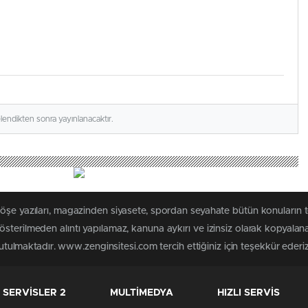
elendikten sonra yayınlanacaktır.
köşe yazıları, magazinden siyasete, spordan seyahate bütün konuların
sterilmeden alıntı yapılamaz, kanuna aykırı ve izinsiz olarak kopyala
tutulmaktadır. www.zenginsitesi.com tercih ettiğiniz için teşekkür ederiz
SERVİSLER 2
MULTİMEDYA
HIZLI SERVİS