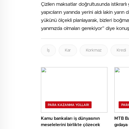
Çizilen maksatlar doğrultusunda istikrarlı
yapıcıların yanında yerini aldı lakin yarın
yükünü ölçekli planlaya­rak, bizleri boğm
yanımızda olmaları gere­kiyor” diye konuş
İş
Kar
Korkmaz
Kredi
PARA KAZANMA YOLLARI
PAR
Kamu bankaları iş dünyasının
MTB Ba
meselelerini birlikte çözecek
gıdaya 