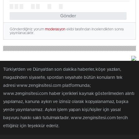
Gönder
Gönderdiğiniz yorum
moderasyon
ekibi tarafından incelendikten sonra
yayınlanacaktır.
Türkiye'den ve Dünya’dan son dakika haberler, köşe yazıları,
magazinden siyasete, spordan seyahate bütün konuların tek
adresi www.zenginsitesi.com platformunda;
www.zenginsitesi.com haber içerikleri kaynak gösterilmeden alıntı
yapılamaz, kanuna aykırı ve izinsiz olarak kopyalanamaz, başka
yerde yayınlanamaz. Aykırı işlem yapan kişi/kişiler için yasal
başvuru hakkı saklı tutulmaktadır. www.zenginsitesi.com tercih
ettiğiniz için teşekkür ederiz.