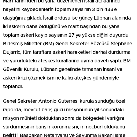
Mart tarihinden bu yana düzenlenen İsrail ataklarında
hayatını kaybedenlerin toplam sayısının 3 bin 433’e
ulaştığını açıkladı. İsrail ordusu ise güney Lübnan alanında
iki askerin daha öldüğünü ve mart başından bu yana
toplam askeri kayıp sayısının 27’ye yükseldiğini duyurdu.
Birleşmiş Milletler (BM) Genel Sekreter Sözcüsü Stephane
Dujarric, tüm taraflara askeri hareketleri derhal durdurma
ve yürürlükteki ateşkes kurallarına uyma daveti yaptı. BM
Güvenlik Kurulu, Lübnan genelinde tırmanan insani ve
askeri krizi çözmek ismine kalıcı ateşkes gündemiyle
toplandı.
Genel Sekreter Antonio Guterres, kurula sunduğu özel
raporda, mevcut barış gücü misyonunun yıl sonundaki
misyon mühleti dolduktan sonra da bölgedeki varlığını
sürdürmesinin barışın korunması için mecburî olduğunu
belirtti. Başbakan Netanyahu ve Savunma Bakanı Israel