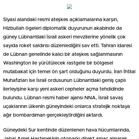
Siyasi alandaki resmi ateşkes açıklamalarına karşın,
Hizbullah ögeleri diplomatik duyurunun akabinde da
güney Lübnan’daki İsrail askeri mevzilerine yönelik çok
sayıda roket saldırısı düzenlediğini sav etti. Tahran idaresi
de Lübnan genelinde kalıcı bir ateşkes sağlanmasının
Washington ile yürütülecek rastgele bir bölgesel
mutabakat için temel ön şart olduğunu duyurdu. İran İhtilal
Muhafızları ise İsrail ordusunun Lübnan’daki geniş çaplı
ilerleyişine karşı yeni askeri cepheler açma tehdidinde
bulundu. Lübnan resmi haber ajansı NNA, İsrail savaş
uçaklarının ülkenin güneyindeki onlarca stratejik noktaya
ağır bombardıman gerçekleştirdiğini aktardı.
Güneydeki Sur kentinde düzenlenen hava hücumlarında,
Jabal Amel Hastanesinin otoparkı direkt amaç alınarak