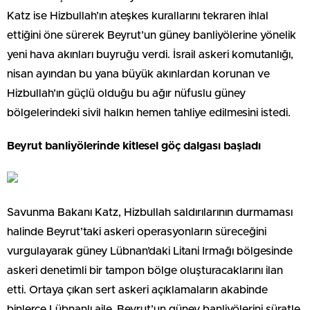
Katz ise Hizbullah’ın ateşkes kurallarını tekraren ihlal
ettiğini öne sürerek Beyrut’un güney banliyölerine yönelik
yeni hava akınları buyruğu verdi. İsrail askeri komutanlığı,
nisan ayından bu yana büyük akınlardan korunan ve
Hizbullah’ın güçlü olduğu bu ağır nüfuslu güney
bölgelerindeki sivil halkın hemen tahliye edilmesini istedi.
Beyrut banliyölerinde kitlesel göç dalgası başladı
Savunma Bakanı Katz, Hizbullah saldırılarının durmaması
halinde Beyrut’taki askeri operasyonların süreceğini
vurgulayarak güney Lübnan’daki Litani Irmağı bölgesinde
askeri denetimli bir tampon bölge oluşturacaklarını ilan
etti. Ortaya çıkan sert askeri açıklamaların akabinde
binlerce Lübnanlı aile, Beyrut’un güney banliyölerini süratle