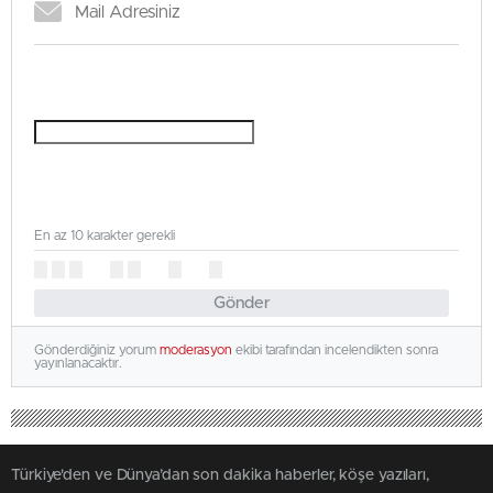
En az 10 karakter gerekli
Gönder
Gönderdiğiniz yorum
moderasyon
ekibi tarafından incelendikten sonra
yayınlanacaktır.
Türkiye'den ve Dünya’dan son dakika haberler, köşe yazıları,