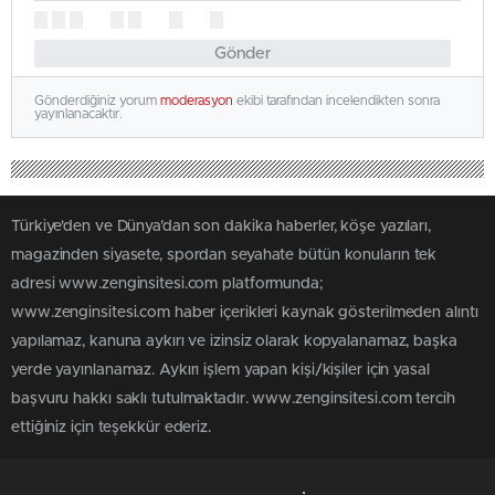
Gönder
Gönderdiğiniz yorum
moderasyon
ekibi tarafından incelendikten sonra
yayınlanacaktır.
Türkiye'den ve Dünya’dan son dakika haberler, köşe yazıları,
magazinden siyasete, spordan seyahate bütün konuların tek
adresi www.zenginsitesi.com platformunda;
www.zenginsitesi.com haber içerikleri kaynak gösterilmeden alıntı
yapılamaz, kanuna aykırı ve izinsiz olarak kopyalanamaz, başka
yerde yayınlanamaz. Aykırı işlem yapan kişi/kişiler için yasal
başvuru hakkı saklı tutulmaktadır. www.zenginsitesi.com tercih
ettiğiniz için teşekkür ederiz.